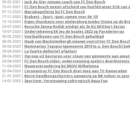
03-02-2021 |
Jack de Gier nieuwe coach van FC Den Bosch
15-01-2021 |
FC Den Bosch neemt afscheid van hoofdtrainer Erik van 
07-12-2020 |
Mariakapelletje bij FC Den Bosch
17-11-2020 |
Brabant - Sport -gaat samen voor de 10!
15-10-2020 |
Eigen thuisbasis voor wielerploeg Jumbo-Visma op de Br
29-07-2020 |
Bossche Senna Rodijk eindigt als 3e bij GK4 Kart Series
10-07-2020 |
Ondertekening EK jeu de boules 2022 op Paradeterras
30-05-2020 |
Voetbalikonen van FC Den Bosch gehuldigd
08-05-2020 |
Huub van Mackelenbergh nieuwe voorzitter FC Den Bosc
30-04-2020 |
Nominaties Topsportgemeente 2019 [o.a. Den Bosch] b
29-04-2020 |
La Vuelta definitief afgelast
28-04-2020 |
Oproep uit besturen voor steun van gemeente aan amat
20-04-2020 |
FC Den Bosch video: ondersteuning spelers &verbinteni
11-04-2020 |
Naamsverandering bij RKJVV Wilhelmina
02-04-2020 |
Coronavirus FC Den Bosch doet mee aan TV-Kameraden
21-01-2020 |
Beste handboogschutters aanwezig op NK indoor in spo
14-01-2020 |
Sportiom: Vernieuwing subtropisch Aqua Fun