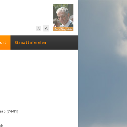
A
A
ort
Straattaferelen
ap [74-81]
ch