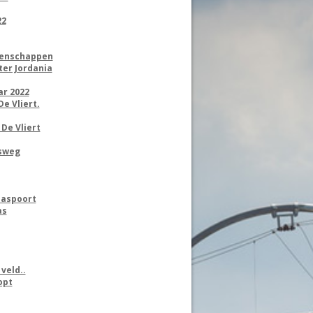
22
oenschappen
ter Jordania
ar 2022
e Vliert.
De Vliert
rsweg
aaspoort
as
veld..
opt