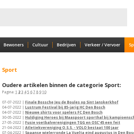
Bewoners
Cultuur
Bedrijven
Verkeer / Vervoer
Sp
Sport
Oudere artikelen binnen de categorie Sport:
Pagina:
1
2
3
4
5
6
7
8
9
10
07-07-2022 |
Finale Bossche Jeu de Boules op Sint Janskerkhof
04-07-2022 |
Lustrum Festival bij 85-jarig HC Den Bosch
04-07-2022 |
Nieuwe shirts voor spelers FC Den Bosch
30-05-2022 |
Huldiging Heroes bij Maaspoort sporthal bij kampioensch
27-05-2022 |
Fusie voetbalverenigingen TGG en OSC'45 een feit
21-04-2022 |
Atletiekvereniging O.S.S. - VOLO bestaat 100 jaar
07-04-2022 |
Spaanse wielerronde La Vuelta eind augustus in Den Bos