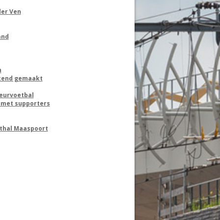
der Ven
and
h
ekend gemaakt
eurvoetbal
s met supporters
rthal Maaspoort