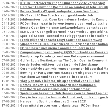
05-04-2022 |
BTC De Pettelaer viert op 18 juni haar 75ste verjaardag
22-02-2022 |
Herstart Taekwondo Rosmalen op zondag 20 februari 20
09-02-2022 |
Bezoek Vuelta d'EspaÃ±a-deputatie aan Den Bosch
22-12-2021 |
KNVB redt FC Den Bosch als zorgwekkende club
21-11-2021 |
Jubileumtoernooi: Open Rosmalense Taekwondo Kampi
04-11-2021 |
FC Den Bosch gaat in beroep tegen eis van oud geldschie
26-10-2021 |
Eerste Open Rosmalense taekwondokampioenschappen
06-10-2021 |
KLM Dutch Open golftoernooi in Cromvoirt uitgesteld na
27-09-2021 |
Speciaal Soccer Toernooi met Vlaggenparade in stadion D
23-09-2021 |
Frank Rijkaard bezocht Cruyf Court aan Kooikersweg
09-09-2021 |
Supporters FC Den Bosch vieren 70-jarig bestaan stadion 
01-09-2021 |
FC Den Bosch met nieuwe aandeelhouders in zee
05-08-2021 |
Camperlogies op voormalig RKJVV Sportveld aan Kooike
17-07-2021 |
Paviljoen op Parade gereed voor Petanque evenement
07-07-2021 |
Golfer Louis Oosthuizen op The Dutch Open in Cromvoirt
15-06-2021 |
Jeu de Boules wijktoernooi start in de Schutskamp
09-06-2021 |
CeremoniÃ«le start wielrenevenementen bij sporthal M
09-06-2021 |
Bowling-en Partycentrum Maaspoort uitgerust met terr
22-05-2021 |
Wat doen we rond het EK-voetbal in de stad..??
19-05-2021 |
Vlag [van Indy Flokstra] uit op sporthal van Flik Flak
16-05-2021 |
Dames Hockey 's-Hertogenbosch landskampioen.
15-04-2021 |
Den Bosch als eerste met een sportautomaat
07-04-2021 |
Spelers van basketbalclub Heroes even halfnaakt op het 
08-03-2021 |
Easy Active, sportschool in de Rijnstraat, plotseling gest
27-02-2021 |
Heropening Sportiom dinsdag 2 maart 2021
17-02-2021 |
Geen uitstel proces van Jordania tegen FC Den Bosch