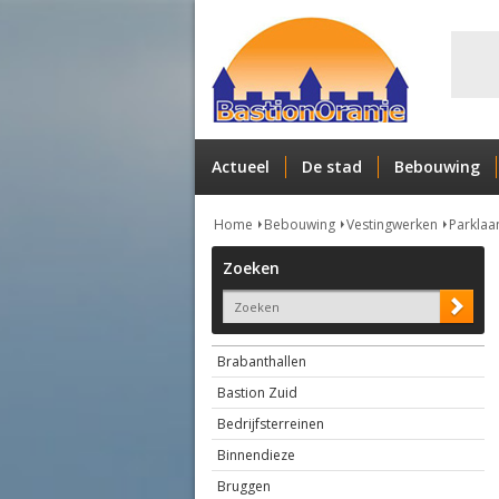
Actueel
De stad
Bebouwing
Home
Bebouwing
Vestingwerken
Parklaa
Zoeken
Brabanthallen
Bastion Zuid
Bedrijfsterreinen
Binnendieze
Bruggen