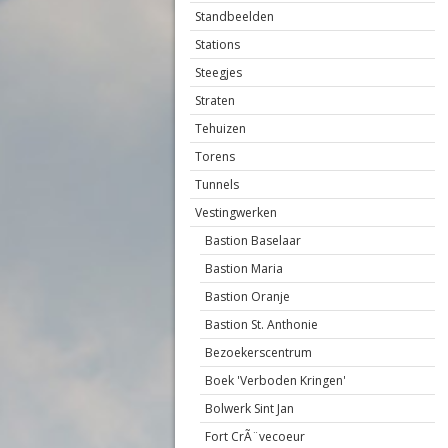
Standbeelden
Stations
Steegjes
Straten
Tehuizen
Torens
Tunnels
Vestingwerken
Bastion Baselaar
Bastion Maria
Bastion Oranje
Bastion St. Anthonie
Bezoekerscentrum
Boek 'Verboden Kringen'
Bolwerk Sint Jan
Fort CrÃ¨vecoeur