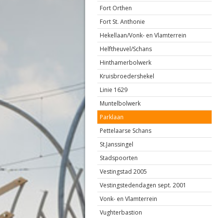
Fort Orthen
Fort St. Anthonie
Hekellaan/Vonk- en Vlamterrein
Helftheuvel/Schans
Hinthamerbolwerk
Kruisbroedershekel
Linie 1629
Muntelbolwerk
Parklaan
Pettelaarse Schans
St.Janssingel
Stadspoorten
Vestingstad 2005
Vestingstedendagen sept. 2001
Vonk- en Vlamterrein
Vughterbastion