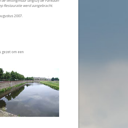
 de vestingmuur langszij de Parklaan
oep Restauratie werd aangebracht.
augustus 2007.
s gezet om een