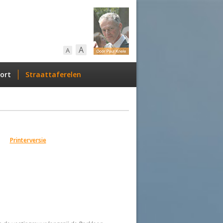
A
A
ort
Straattaferelen
Printerversie