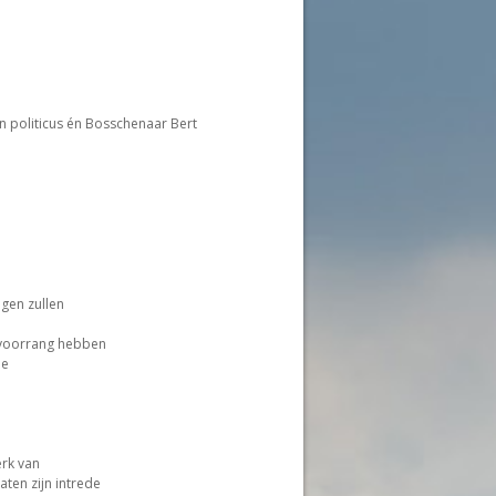
 politicus én Bosschenaar Bert
.
gen zullen
 voorrang hebben
de
erk van
ten zijn intrede