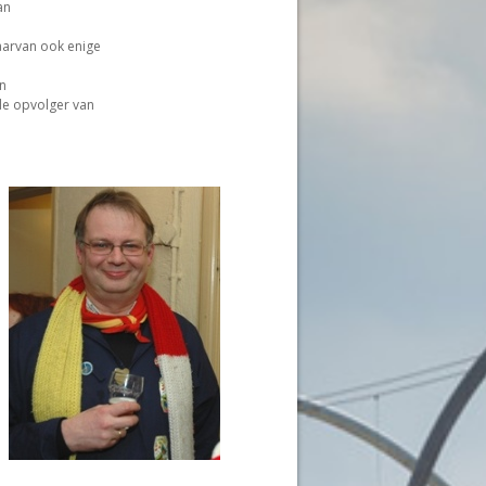
an
aarvan ook enige
n
 de opvolger van