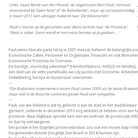
Links, naast Bertie van den Heuvel, de slagerszoon Bert Pauli, normaal
musicerend bij ‘Geen Noot’ of 'de Balosbende', maar op carnavalszondag
6 maart 2011 een uitstapje makend naar 'De Kikvorschen'.
Pauli's reactie op de geruchten over diens vertrek naar 'de Provincie':
'Niets is zeker. Soms wordt er een extra beroep op je gedaan... .'
Pauli,wiens liberale partij het tij in 2007 meezat, beheert de belangrijke po
Economische Zaken, Personeel en Organisatie, Financiën en ook Monumen
Economische Promotie en Toerisme.
De kundige, voormalig zakenman* [Hendrix/Nutreco, AHOLD en Vendex], za
een deel van de vette portefeuille van Lily Jacobs met Economie, Arbeids
Ontwikkeling, Europa en busvervoer overnemen.
---
*De Brabantse ondernemers kozen Pauli zomer 2009 als de beste Brabant
maar ook in de Bossche contreien geniet Pauli veel sympathie.
---
Pauli, van wie bekend is dat hij gehecht is aan de stad en het stadsbestuur 
glorieert, ontkende in december 2010 nog ambities te hebben voor een fun
provincie. Maar blijkbaar spreekt hem een verzoek van de provinciale VVD-
en ’kan hij niet weigeren.
Een positie in het dagelijks provinciebestuur zou ook een mooie stap richt
burgemeestersfunctie [mogelijk Den Bosch in 2014] kunnen zijn.