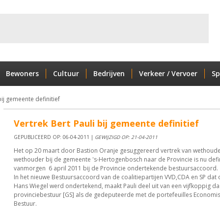
Bewoners
Cultuur
Bedrijven
Verkeer / Vervoer
Sp
bij gemeente definitief
Vertrek Bert Pauli bij gemeente definitief
GEPUBLICEERD OP: 06-04-2011 |
GEWIJZIGD OP: 21-04-2011
Het op 20 maart door Bastion Oranje gesuggereerd vertrek van wethouder 
wethouder bij de gemeente 's-Hertogenbosch naar de Provincie is nu defin
vanmorgen 6 april 2011 bij de Provincie ondertekende bestuursaccoord.
In het nieuwe Bestuursaccoord van de coalitiepartijen VVD,CDA en SP dat 
Hans Wiegel werd ondertekend, maakt Pauli deel uit van een vijfkoppig dag
provinciebestuur [GS] als de gedeputeerde met de portefeuilles Economi
Bestuur.