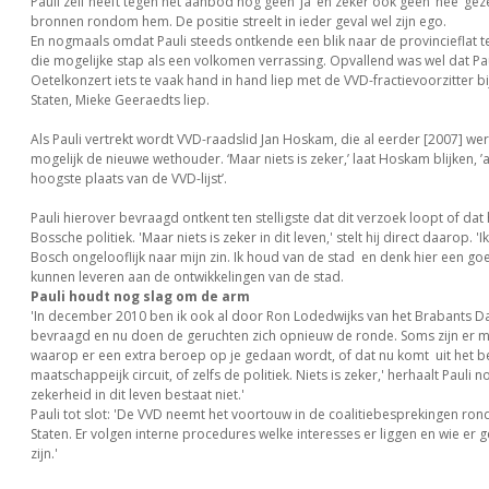
Pauli zelf heeft tegen het aanbod nog geen ‘ja’ en zeker ook geen ‘nee’ ge
bronnen rondom hem. De positie streelt in ieder geval wel zijn ego.
En nogmaals omdat Pauli steeds ontkende een blik naar de provincieflat te
die mogelijke stap als een volkomen verrassing. Opvallend was wel dat Pau
Oetelkonzert iets te vaak hand in hand liep met de VVD-fractievoorzitter bi
Staten, Mieke Geeraedts liep.
Als Pauli vertrekt wordt VVD-raadslid Jan Hoskam, die al eerder [2007] w
mogelijk de nieuwe wethouder. ‘Maar niets is zeker,’ laat Hoskam blijken, ’a
hoogste plaats van de VVD-lijst’.
Pauli hierover bevraagd ontkent ten stelligste dat dit verzoek loopt of dat h
Bossche politiek. 'Maar niets is zeker in dit leven,' stelt hij direct daarop. '
Bosch ongelooflijk naar mijn zin. Ik houd van de stad en denk hier een go
kunnen leveren aan de ontwikkelingen van de stad.
Pauli houdt nog slag om de arm
'In december 2010 ben ik ook al door Ron Lodedwijks van het Brabants D
bevraagd en nu doen de geruchten zich opnieuw de ronde. Soms zijn er
waarop er een extra beroep op je gedaan wordt, of dat nu komt uit het be
maatschappeijk circuit, of zelfs de politiek. Niets is zeker,' herhaalt Pauli 
zekerheid in dit leven bestaat niet.'
Pauli tot slot: 'De VVD neemt het voortouw in de coalitiebesprekingen rond
Staten. Er volgen interne procedures welke interesses er liggen en wie er 
zijn.'