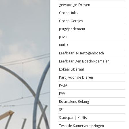
gewoon ge-Dreven
GroenLinks
Groep Gersjes
Jeugdparlement
JOVD
Knillis
Leefbaar 's-Hertogenbosch
Leefbaar Den Bosch/Rosmalen
Lokaal Liberaal
Partij voor de Dieren
PvdA
PVV
Rosmalens Belang
SP
Stadspartij Knillis
Tweede Kamerverkiezingen