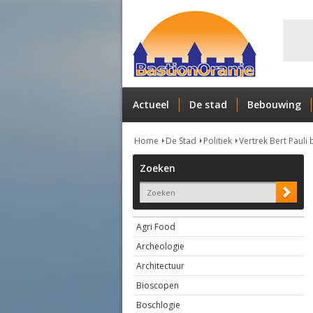
Actueel
De stad
Bebouwing
Home
De Stad
Politiek
Vertrek Bert Pauli 
Zoeken
Agri Food
Archeologie
Architectuur
Bioscopen
Boschlogie