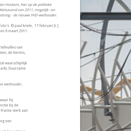
Jan Hoskam, hier op de politieke
kletsavond van 2011, mogelijk –en
alsnog - de nieuwe VVD-wethouder.
foto's © paul kriele, 17 februari [r.]
en 6 maart 2011.
rtefeuilles van
ten, de Kermis,
l waarschijnlijk
markt, Duurzame
se wethouder,
waar hij
ctie bij de
fractie sterk aan
ing een