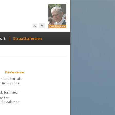
A
A
ort
Straattaferelen
Printerversie
Bert Pauli als
itief door het
olv formateur
elijks
sche Zaken en