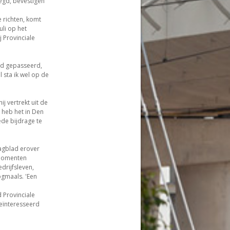
zegd, bevestigen
 richten, komt
li op het
j Provinciale
erd gepasseerd,
l sta ik wel op de
ij vertrekt uit de
Ik heb het in Den
ede bijdrage te
agblad erover
 momenten
drijfsleven,
nogmaals. 'Een
 Provinciale
geïnteresseerd