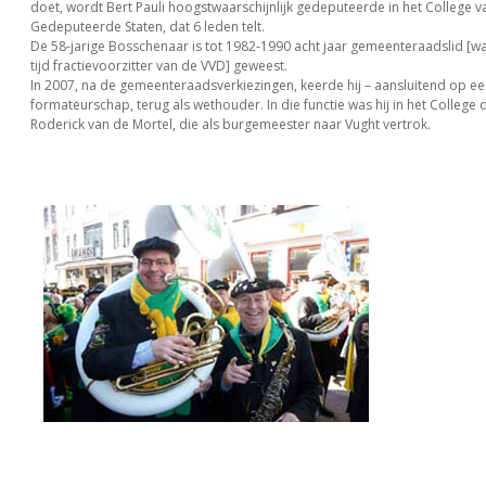
doet, wordt Bert Pauli hoogstwaarschijnlijk gedeputeerde in het College v
Gedeputeerde Staten, dat 6 leden telt.
De 58-jarige Bosschenaar is tot 1982-1990 acht jaar gemeenteraadslid [w
tijd fractievoorzitter van de VVD] geweest.
In 2007, na de gemeenteraadsverkiezingen, keerde hij – aansluitend op ee
formateurschap, terug als wethouder. In die functie was hij in het College
Roderick van de Mortel, die als burgemeester naar Vught vertrok.