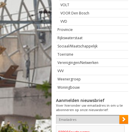
VOLT
VOOR Den Bosch
VVD
Provincie
Rijkswaterstaat
Sociaal/Maatschappelijk
Toerisme
Verenigingen/Netwerken
VVV
Weenergroep
Woningbouw
Aanmelden nieuwsbrief
Voer hieronder uw emailadres in om u te
abonneren op onze nieuwsbrief: