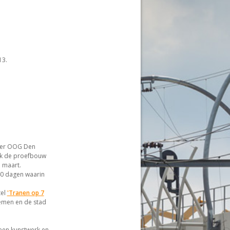
13.
over OOG Den
Ook de proefbouw
d maart.
40 dagen waarin
tel
'Tranen op 7
nemen en de stad
een kunstwerk en