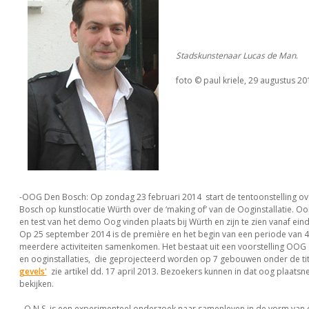
Stadskunstenaar Lucas de Man
.
foto © paul kriele, 29 augustus 20
-OOG Den Bosch: Op zondag 23 februari 2014 start de tentoonstelling 
Bosch op kunstlocatie Würth over de ‘making of’ van de Ooginstallatie. 
en test van het demo Oog vinden plaats bij Würth en zijn te zien vanaf ein
Op 25 september 2014 is de première en het begin van een periode van 
meerdere activiteiten samenkomen. Het bestaat uit een voorstelling OOG
en ooginstallaties, die geprojecteerd worden op 7 gebouwen onder de ti
gevels'
zie artikel dd. 17 april 2013. Bezoekers kunnen in dat oog plaats
bekijken.
-O.N.S. is een experimenteel onderzoek naar samenleven in de vorm van 