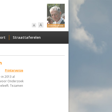
A
A
ort
Straattaferelen
n
Printerversie
 in 2013 al
n voor Onderzoek
beleeft. Tezamen