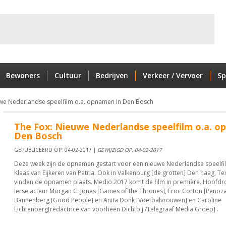
Bewoners
Cultuur
Bedrijven
Verkeer / Vervoer
Sp
we Nederlandse speelfilm o.a. opnamen in Den Bosch
The Fox: Nieuwe Nederlandse speelfilm o.a. o
Den Bosch
GEPUBLICEERD OP: 04-02-2017 |
GEWIJZIGD OP: 04-02-2017
Deze week zijn de opnamen gestart voor een nieuwe Nederlandse speelfil
Klaas van Eijkeren van Patria. Ook in Valkenburg [de grotten] Den haag, Te
vinden de opnamen plaats. Medio 2017 komt de film in première. Hoofdrol
Ierse acteur Morgan C. Jones [Games of the Thrones], Eroc Corton [Penoz
Bannenberg [Good People] en Anita Donk [Voetbalvrouwen] en Caroline
Lichtenberg[redactrice van voorheen Dichtbij /Telegraaf Media Groep] .