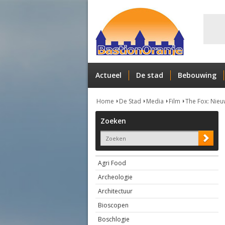
Actueel
De stad
Bebouwing
Home
De Stad
Media
Film
The Fox: Nieu
Zoeken
Agri Food
Archeologie
Architectuur
Bioscopen
Boschlogie