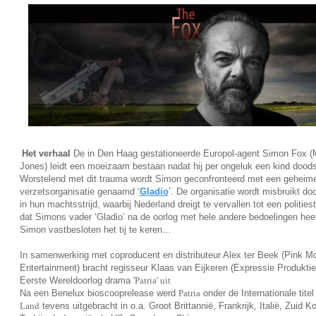
Het verhaal
De in Den Haag gestationeerde Europol-agent Simon Fox (
Jones) leidt een moeizaam bestaan nadat hij per ongeluk een kind dood
Worstelend met dit trauma wordt Simon geconfronteerd met een geheim
verzetsorganisatie genaamd ‘
Gladio
’. De organisatie wordt misbruikt door 
in hun machtsstrijd, waarbij Nederland dreigt te vervallen tot een politiesta
dat Simons vader ‘Gladio’ na de oorlog met hele andere bedoelingen heeft
Simon vastbesloten het tij te keren…
In samenwerking met coproducent en distributeur Alex ter Beek (Pink M
Entertainment) bracht regisseur Klaas van Eijkeren (Expressie Produktie
Eerste Wereldoorlog drama '
Patria' uit
Na een Benelux bioscooprelease werd
Patria
onder de Internationale tite
Land
tevens uitgebracht in o.a. Groot Brittannië, Frankrijk, Italië, Zuid K