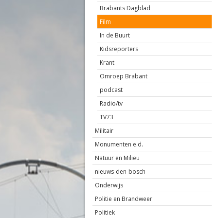
Brabants Dagblad
Film
In de Buurt
Kidsreporters
Krant
Omroep Brabant
podcast
Radio/tv
TV73
Militair
Monumenten e.d.
Natuur en Milieu
nieuws-den-bosch
Onderwijs
Politie en Brandweer
Politiek