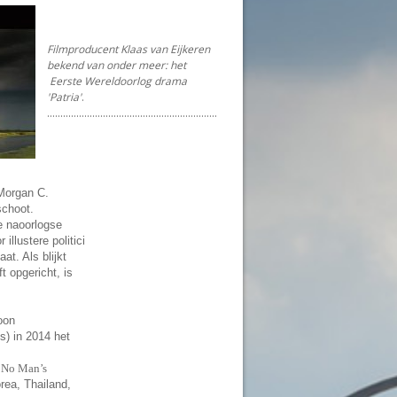
Filmproducent Klaas van Eijkeren
bekend van onder meer: het
Eerste Wereldoorlog drama
'Patria'
.
................................................................
Morgan C.
schoot.
e naoorlogse
illustere politici
at. Als blijkt
 opgericht, is
oon
s) in 2014 het
l
No Man’s
orea, Thailand,