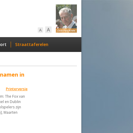
A
A
ort
Straattaferelen
pnamen in
Printerversie
m: The Fox van
xel en Dublin
spelers zijn
a], Maarten