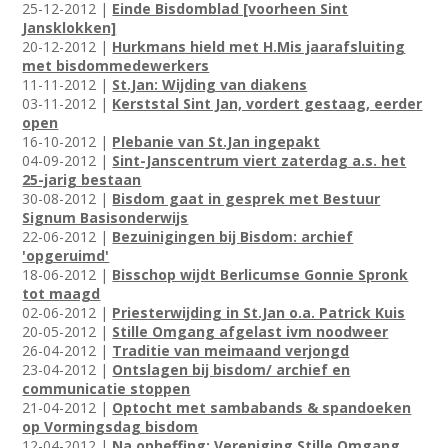
25-12-2012 |
Einde Bisdomblad [voorheen Sint
Jansklokken]
20-12-2012 |
Hurkmans hield met H.Mis jaarafsluiting
met bisdommedewerkers
11-11-2012 |
St.Jan: Wijding van diakens
03-11-2012 |
Kerststal Sint Jan, vordert gestaag, eerder
open
16-10-2012 |
Plebanie van St.Jan ingepakt
04-09-2012 |
Sint-Janscentrum viert zaterdag a.s. het
25-jarig bestaan
30-08-2012 |
Bisdom gaat in gesprek met Bestuur
Signum Basisonderwijs
22-06-2012 |
Bezuinigingen bij Bisdom: archief
'opgeruimd'
18-06-2012 |
Bisschop wijdt Berlicumse Gonnie Spronk
tot maagd
02-06-2012 |
Priesterwijding in St.Jan o.a. Patrick Kuis
20-05-2012 |
Stille Omgang afgelast ivm noodweer
26-04-2012 |
Traditie van meimaand verjongd
23-04-2012 |
Ontslagen bij bisdom/ archief en
communicatie stoppen
21-04-2012 |
Optocht met sambabands & spandoeken
op Vormingsdag bisdom
12-04-2012 |
Na opheffing: Vereniging Stille Omgang