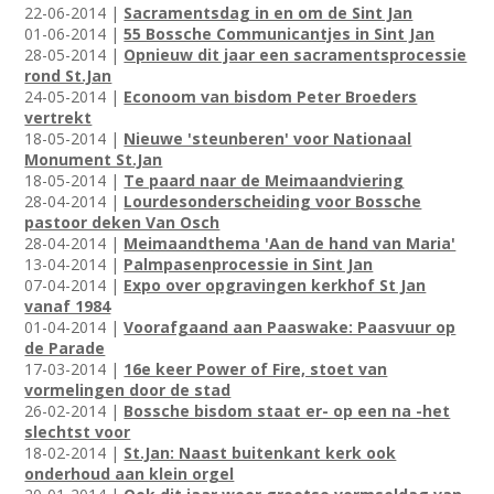
22-06-2014 |
Sacramentsdag in en om de Sint Jan
01-06-2014 |
55 Bossche Communicantjes in Sint Jan
28-05-2014 |
Opnieuw dit jaar een sacramentsprocessie
rond St.Jan
24-05-2014 |
Econoom van bisdom Peter Broeders
vertrekt
18-05-2014 |
Nieuwe 'steunberen' voor Nationaal
Monument St.Jan
18-05-2014 |
Te paard naar de Meimaandviering
28-04-2014 |
Lourdesonderscheiding voor Bossche
pastoor deken Van Osch
28-04-2014 |
Meimaandthema 'Aan de hand van Maria'
13-04-2014 |
Palmpasenprocessie in Sint Jan
07-04-2014 |
Expo over opgravingen kerkhof St Jan
vanaf 1984
01-04-2014 |
Voorafgaand aan Paaswake: Paasvuur op
de Parade
17-03-2014 |
16e keer Power of Fire, stoet van
vormelingen door de stad
26-02-2014 |
Bossche bisdom staat er- op een na -het
slechtst voor
18-02-2014 |
St.Jan: Naast buitenkant kerk ook
onderhoud aan klein orgel