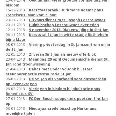
20-01-2014 |
Ook dit jaar weer grootse vormseldag van
bisdom
16-12-2013 |
Kersttoespraak: Hurkmans noemt paus
Franciscus 'Man van' t Jaar'
23-11-2013 |
Uitvaartdienst mgr. Joseph Lescrauwaet
20-11-2013 |
Hulpbisschop Lescrauwaet overleden
12-11-2013 |
9 november 2013: Diakenwijding in Sint Jan
06-11-2013 |
Kerststal St.Jan in witte stadje Bethlehem
bijna klaar
08-07-2013 |
Viering priesterdag in St Janscentrum en in
de St. Jan
02-05-2013 |
Zilveren Sint Jan als nieuw offerblok
23-04-2013 |
Maandag 29 april Oecumenische dienst St.
Jan rond troonwisseling
21-04-2013 |
Debat met Bodar vdDonk bij start
steunberenactie restauratie St.Jan
06-03-2013 |
De St..Jan als voorbeeld voor antwoorden
op levensvragen
26-02-2013 |
Vieringen in bisdom bij abdicatie paus
Benedictus XVI
27-01-2013 |
FC Den Bosch-supporters poetsen Sint Jan
op
03-01-2013 |
Nieuwjaarsrede bisschop Hurkmans:
moeilijke tijden