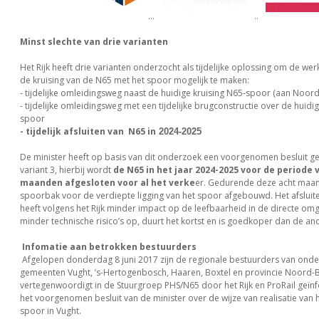
...
..
Minst slechte van drie varianten
Het Rijk heeft drie varianten onderzocht als tijdelijke oplossing om de 
de kruising van de N65 met het spoor mogelijk te maken:
- tijdelijke omleidingsweg naast de huidige kruising N65-spoor (aan Noord
- tijdelijke omleidingsweg met een tijdelijke brugconstructie over de huidi
spoor
- tijdelijk afsluiten van N65 in
2024-2025
De minister heeft op basis van dit onderzoek een voorgenomen besluit 
variant 3, hierbij wordt
de N65 in het jaar 2024-2025 voor de periode 
maanden afgesloten voor al het verke
er. Gedurende deze acht maa
spoorbak voor de verdiepte ligging van het spoor afgebouwd. Het afsluit
heeft volgens het Rijk minder impact op de leefbaarheid in de directe omg
minder technische risico’s op, duurt het kortst en is goedkoper dan de a
Infomatie aan betrokken bestuurders
Afgelopen donderdag 8 juni 2017 zijn de regionale bestuurders van ond
gemeenten Vught, ’s-Hertogenbosch, Haaren, Boxtel en provincie Noord-
vertegenwoordigt in de Stuurgroep PHS/N65 door het Rijk en ProRail geï
het voorgenomen besluit van de minister over de wijze van realisatie van 
spoor in Vught.