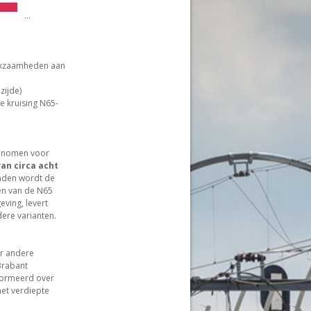
...
werkzaamheden aan
zijde)
ge kruising N65-
genomen voor
van circa acht
nden wordt de
en van de N65
eving, levert
ndere varianten.
er andere
Brabant
nformeerd over
het verdiepte