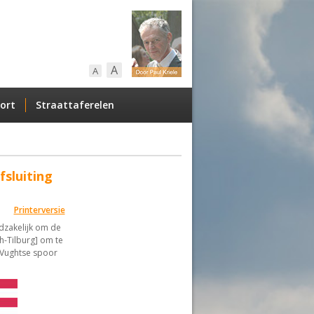
A
A
ort
Straattaferelen
fsluiting
Printerversie
odzakelijk om de
h-Tilburg] om te
e Vughtse spoor