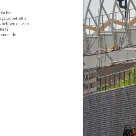
dat het
gstuk betreft en
ers hebben daarop
ie te
steunende