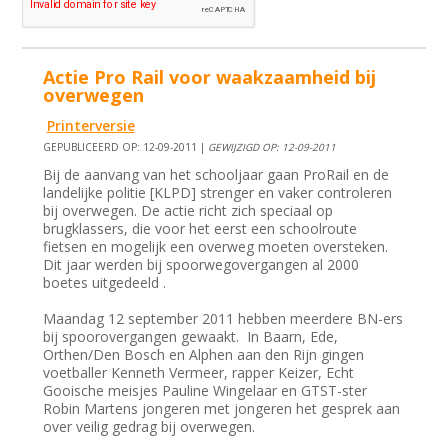
Actie Pro Rail voor waakzaamheid bij
overwegen
Printerversie
GEPUBLICEERD OP: 12-09-2011 |
GEWIJZIGD OP: 12-09-2011
Bij de aanvang van het schooljaar gaan ProRail en de
landelijke politie [KLPD] strenger en vaker controleren
bij overwegen. De actie richt zich speciaal op
brugklassers, die voor het eerst een schoolroute
fietsen en mogelijk een overweg moeten oversteken.
Dit jaar werden bij spoorwegovergangen al 2000
boetes uitgedeeld .
Maandag 12 september 2011 hebben meerdere BN-ers
bij spoorovergangen gewaakt. In Baarn, Ede,
Orthen/Den Bosch en Alphen aan den Rijn gingen
voetballer Kenneth Vermeer, rapper Keizer, Echt
Gooische meisjes Pauline Wingelaar en GTST-ster
Robin Martens jongeren met jongeren het gesprek aan
over veilig gedrag bij overwegen.