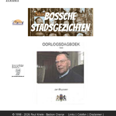
© 1998 - 2026 Paul Kriele - Bastion Oranje
Links
|
Colofon
|
Disclaimer
|