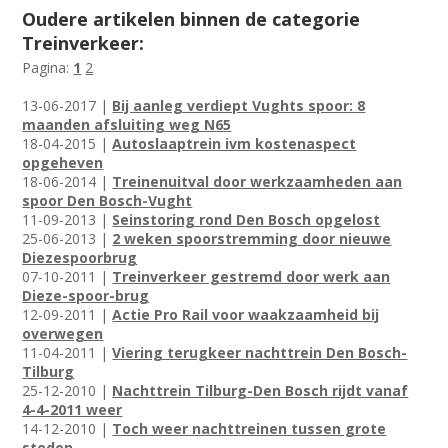
Oudere artikelen binnen de categorie
Treinverkeer:
Pagina:
1
2
13-06-2017 |
Bij aanleg verdiept Vughts spoor: 8
maanden afsluiting weg N65
18-04-2015 |
Autoslaaptrein ivm kostenaspect
opgeheven
18-06-2014 |
Treinenuitval door werkzaamheden aan
spoor Den Bosch-Vught
11-09-2013 |
Seinstoring rond Den Bosch opgelost
25-06-2013 |
2 weken spoorstremming door nieuwe
Diezespoorbrug
07-10-2011 |
Treinverkeer gestremd door werk aan
Dieze-spoor-brug
12-09-2011 |
Actie Pro Rail voor waakzaamheid bij
overwegen
11-04-2011 |
Viering terugkeer nachttrein Den Bosch-
Tilburg
25-12-2010 |
Nachttrein Tilburg-Den Bosch rijdt vanaf
4-4-2011 weer
14-12-2010 |
Toch weer nachttreinen tussen grote
steden