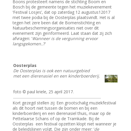
Boons protesteert namens de stichting Boom en
Bosch bij de gemeente tegen het muziekevenement
‘Festival Losjes’, dat op zaterdag 12 augustus12017
met twee podia bij de Oosterplas plaatsvindt. Het is al
tegen het zere been dat de Bomenstichting en
Natuurbeschermingsorganisaties niet over dit
evenement zijn geïnformeerd. Laat staan dat zij zich
afvragen: '
Wanneer is de vergunning ervoor
langsgekomen..
?'
Oosterplas
De Oosterplas is ook een natuurgebied
met een dierenasiel en een kinderboerderij.
foto © paul kriele, 25 april 2017.
....................................................................................................
Kort gezegd stellen zij: Een grootschalig muziekfestival
als dit hoort niet tussen de bomen en bij een
kinderboerderij en een dierenasiel thuis, maar op de
Pettelaarse Schans of op de Tramkade. Bij de
Oosterplas een festival opzetten klopt niet wanneer je
de beleidslijnen volgt. Die zijn onder meer: ‘
de