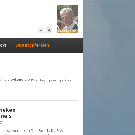
A
A
ort
Straattaferelen
t, die bekend stond om zijn gezellige sfeer
ineken
neis
2
iemedewerkers in Den Bosch. De FNV-