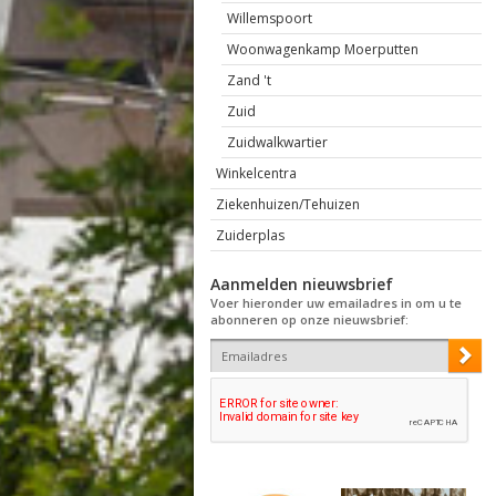
Willemspoort
Woonwagenkamp Moerputten
Zand 't
Zuid
Zuidwalkwartier
Winkelcentra
Ziekenhuizen/Tehuizen
Zuiderplas
Aanmelden nieuwsbrief
Voer hieronder uw emailadres in om u te
abonneren op onze nieuwsbrief: