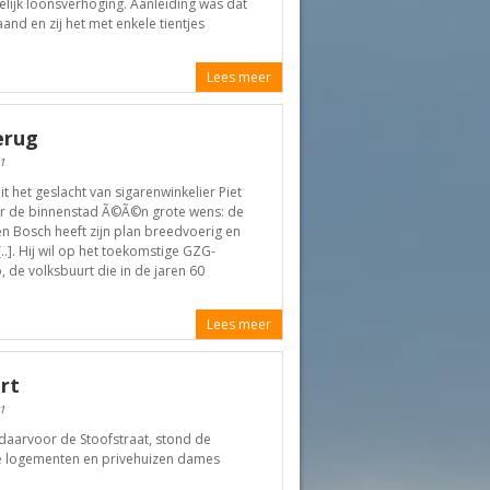
lijk loonsverhoging. Aanleiding was dat
and en zij het met enkele tientjes
Lees meer
erug
1
 het geslacht van sigarenwinkelier Piet
voor de binnenstad Ã©Ã©n grote wens: de
en Bosch heeft zijn plan breedvoerig en
..]. Hij wil op het toekomstige GZG-
, de volksbuurt die in de jaren 60
Lees meer
rt
1
 daarvoor de Stoofstraat, stond de
rse logementen en privehuizen dames