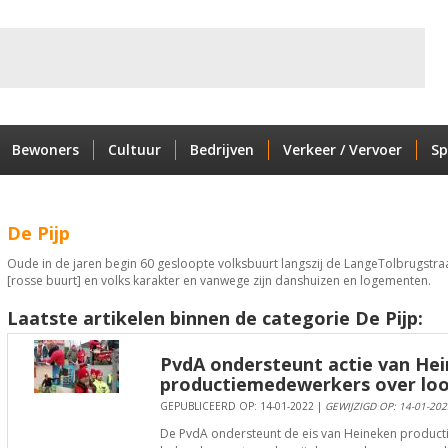
Bewoners
Cultuur
Bedrijven
Verkeer / Vervoer
Sp
De Pijp
Oude in de jaren begin 60 gesloopte volksbuurt langszij de LangeTolbrugstraa
[rosse buurt] en volks karakter en vanwege zijn danshuizen en logementen.
Laatste artikelen binnen de categorie De Pijp:
PvdA ondersteunt actie van He
productiemedewerkers over loo
GEPUBLICEERD OP: 14-01-2022 |
GEWIJZIGD OP: 14-01-202
De PvdA ondersteunt de eis van Heineken product