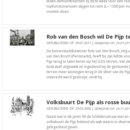
leden demonstreerden zij deze week voor een rede
topfunctionarissen stijgen tot ruim â‚¬ 1300 per ma
moeten doen
Rob van den Bosch wil De Pijp t
GEPUBLICEERD OP: 29-07-2011 |
GEWIJZIGD OP: 29-07-201
De binnenstadsbewoner Rob van den Bosch, telg uit
van den Bosch [Pensmarkt], heeft bij zijn liefde 
Pijp terug te laten keren op het GZG-terrein. Van d
ilustratief uitgewekt en ingediend bij de gemeente [
terrein meer woningen terug in de sfeer van de Pijp
onterecht werd gesloopt, vindt hij.
Volksbuurt De Pijp als rosse buu
GEPUBLICEERD OP: 23-03-2000 |
GEWIJZIGD OP: 24-11-201
Naast wat in de jaren 90 de Schildersstraat was en
volksbuurt de Pijp bekend als wijk waarin in dive
gelegenheid gaven.