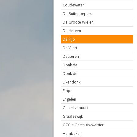
Coudewater
De Buitenpepers
De Groote Wielen
De Herven
De Pijp
De Vliert
Deuteren
Donk de
Donk de
Eikendonk
Empel
Engelen
Gestelse buurt
Graafsewijk
GZG = Gasthuiskwartier
Hambaken