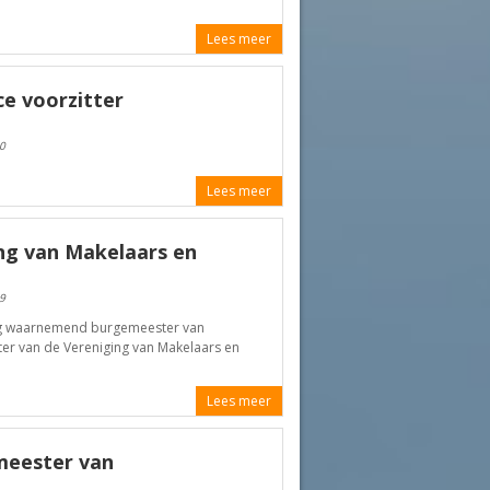
Lees meer
e voorzitter
0
Lees meer
ng van Makelaars en
9
ig waarnemend burgemeester van
r van de Vereniging van Makelaars en
Lees meer
eester van