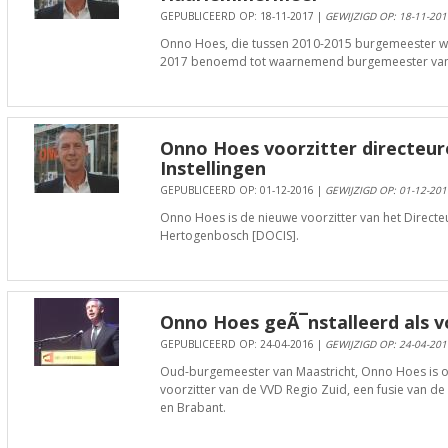
GEPUBLICEERD OP: 18-11-2017 |
GEWIJZIGD OP: 18-11-201
Onno Hoes, die tussen 2010-2015 burgemeester wa
2017 benoemd tot waarnemend burgemeester va
Onno Hoes voorzitter directeur
Instellingen
GEPUBLICEERD OP: 01-12-2016 |
GEWIJZIGD OP: 01-12-201
Onno Hoes is de nieuwe voorzitter van het Directeur
Hertogenbosch [DOCIS].
Onno Hoes geÃ¯nstalleerd als v
GEPUBLICEERD OP: 24-04-2016 |
GEWIJZIGD OP: 24-04-201
Oud-burgemeester van Maastricht, Onno Hoes is op
voorzitter van de VVD Regio Zuid, een fusie van 
en Brabant.