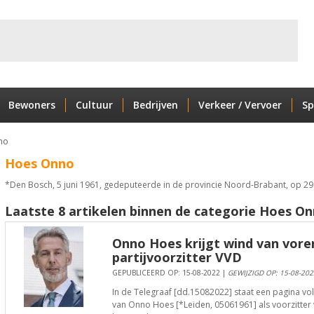
Bewoners
Cultuur
Bedrijven
Verkeer / Vervoer
Sp
no
Hoes Onno
*Den Bosch, 5 juni 1961, gedeputeerde in de provincie Noord-Brabant, op 29 
Laatste 8 artikelen binnen de categorie Hoes On
Onno Hoes krijgt wind van voren
partijvoorzitter VVD
GEPUBLICEERD OP: 15-08-2022 |
GEWIJZIGD OP: 15-08-202
In de Telegraaf [dd.15082022] staat een pagina v
van Onno Hoes [*Leiden, 05061961] als voorzitter