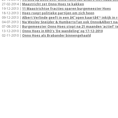
27-02-2014 |
Maastricht zet Onno Hoes te kakken
19-12-2013 |
11 Maastrichtse fracties sparen burgemeester Hoes
18-12-2013 |
Hoes roept politieke partijen om zich heen
09-12-2013 |
Albert Verlinde geeft in een â€˜open kaartâ€™ inkijk in
04-07-2013 |
Na Wesley Sneijder & HumbertoTan ook Onno&Albert naar
07-08-2012 |
Burgemeester Onno Hoes stopt na 21 maanden 'actief' te
13-12-2010 |
Onno Hoes in KRO's 'De wandeling' op 17-12-2010
02-11-2010 |
Onno Hoes als Brabander binnengehaald