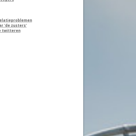
 relatieproblemen
 'de zusters'
 twitteren