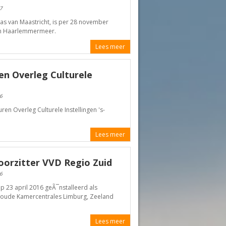
7
s van Maastricht, is per 28 november
n Haarlemmermeer.
Lees meer
en Overleg Culturele
6
en Overleg Culturele Instellingen 's-
Lees meer
oorzitter VVD Regio Zuid
6
 23 april 2016 geÃ¯nstalleerd als
de oude Kamercentrales Limburg, Zeeland
Lees meer