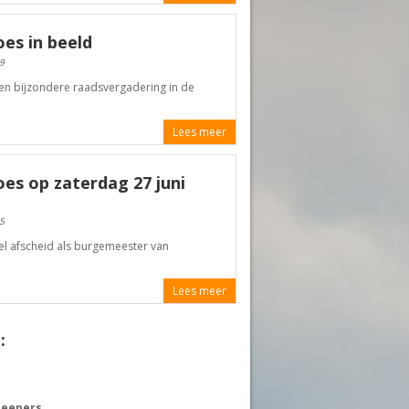
es in beeld
9
en bijzondere raadsvergadering in de
Lees meer
es op zaterdag 27 juni
5
el afscheid als burgemeester van
Lees meer
:
heepers