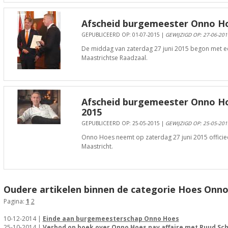
Afscheid burgemeester Onno Ho
GEPUBLICEERD OP: 01-07-2015 |
GEWIJZIGD OP: 27-06-201
De middag van zaterdag 27 juni 2015 begon met e
Maastrichtse Raadzaal.
Afscheid burgemeester Onno Ho
2015
GEPUBLICEERD OP: 25-05-2015 |
GEWIJZIGD OP: 25-05-201
Onno Hoes neemt op zaterdag 27 juni 2015 officie
Maastricht.
Oudere artikelen binnen de categorie Hoes Onno
Pagina:
1
2
10-12-2014 |
Einde aan burgemeesterschap Onno Hoes
25-10-2014 |
Verbod op boek over Onno Hoes nav affaire met Ruud Sc