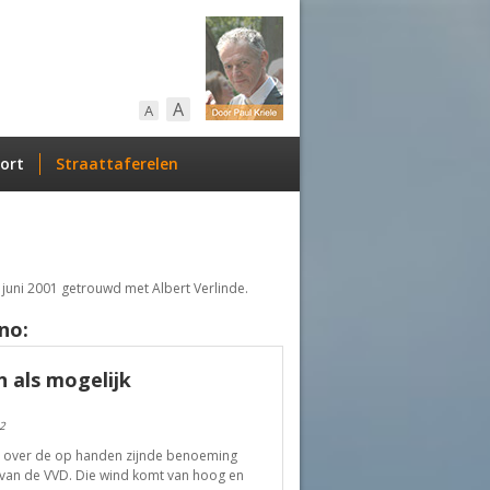
A
A
ort
Straattaferelen
juni 2001 getrouwd met Albert Verlinde.
no:
 als mogelijk
2
ol over de op handen zijnde benoeming
 van de VVD. Die wind komt van hoog en