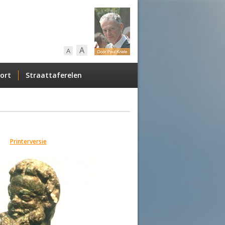
A
A
ort
Straattaferelen
Printerversie