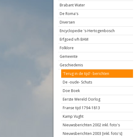
Brabant Water
De Roma's
Diversen
Encyclopedie 's-Hertogenbosch
Erfgoed v/h BAM
Folklore
Gemeente
Geschiedenis
'Terug in de tijd'- berichten
De -oude- Schuts
Doe Boek
Eerste Wereld Oorlog
Franse tijd 1794-1813
Kamp Vught
Nieuwsberichten 2002 inkl. foto's
Nieuwsberichten 2003 [inkl. foto's]