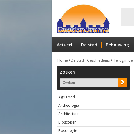
Actueel
De stad
Bebouwing
Home
De Stad
Geschiedenis
'Terug in de 
Zoeken
Agri Food
Archeologie
Architectuur
Bioscopen
Boschlogie