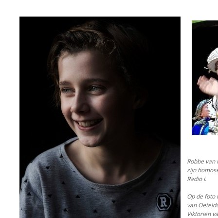
Robbe van Hu
zijn homose
Radio I.
Op de foto 
van Oeteldo
Viktorien v