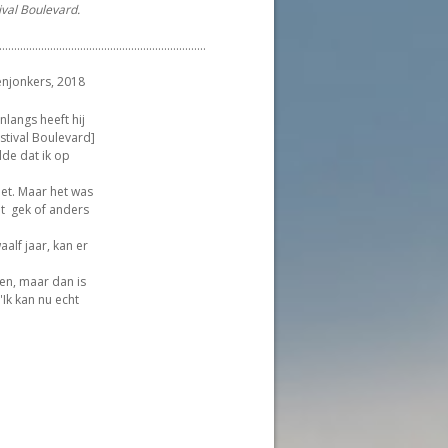
ival Boulevard.
.....................................................................
enjonkers, 2018
nlangs heeft hij
estival Boulevard]
lde dat ik op
iet. Maar het was
it gek of anders
lf jaar, kan er
en, maar dan is
'Ik kan nu echt