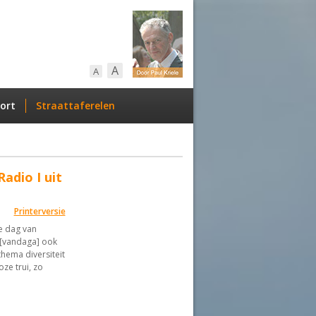
A
A
ort
Straattaferelen
adio I uit
Printerversie
de dag van
I [vandaga] ook
hema diversiteit
ze trui, zo