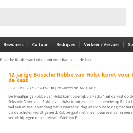
Bewoners
Cultuur
Bedrijven
Verkeer / Vervoer
Sp
 Bossche Robbe van Hulst komt voor Radio I uit de kast
12-jarige Bossche Robbe van Hulst komt voor R
de kast
GEPUBLICEERD OP: 14-12-2018 |
GEWIJZIGD OP: 16-12-2018
De twaalfjarige Robbe van Hulst komt openlijk via Radio 1 uit de kast op 
Seksuele Diversiteit. Robbe van Hulst toont zich in het interveiw op Radio 
wel een wijsneus.Vandaag dat is Paarse vrijdag waarop deze dag met het t
op de scholen wordt gevierd. Robbe gaat niet in een paarse maar in een ro
vertelt hij tegen de interviewer Winfried Baaijens.