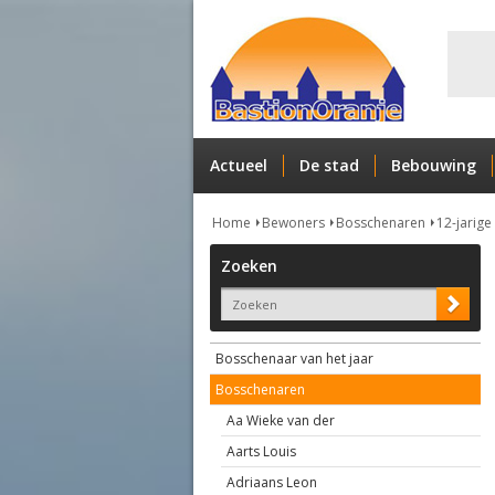
Actueel
De stad
Bebouwing
Home
Bewoners
Bosschenaren
12-jarige
Zoeken
Bosschenaar van het jaar
Bosschenaren
Aa Wieke van der
Aarts Louis
Adriaans Leon