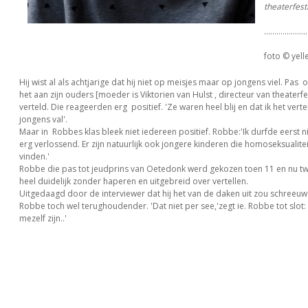
theaterfest
.....................
foto © yell
Hij wist al als achtjarige dat hij niet op meisjes maar op jongens viel. Pas o
het aan zijn ouders [moeder is Viktorien van Hulst , directeur van theaterf
verteld. Die reageerden erg positief. 'Ze waren heel blij en dat ik het verte
jongens val'.
Maar in Robbes klas bleek niet iedereen positief. Robbe:'Ik durfde eerst n
erg verlossend. Er zijn natuurlijk ook jongere kinderen die homoseksualite
vinden.'
Robbe die pas tot jeudprins van Oetedonk werd gekozen toen 11 en nu twaa
heel duidelijk zonder haperen en uitgebreid over vertellen.
Uitgedaagd door de interviewer dat hij het van de daken uit zou schreeuw
Robbe toch wel terughoudender. 'Dat niet per see,'zegt ie. Robbe tot slot: 
mezelf zijn..'