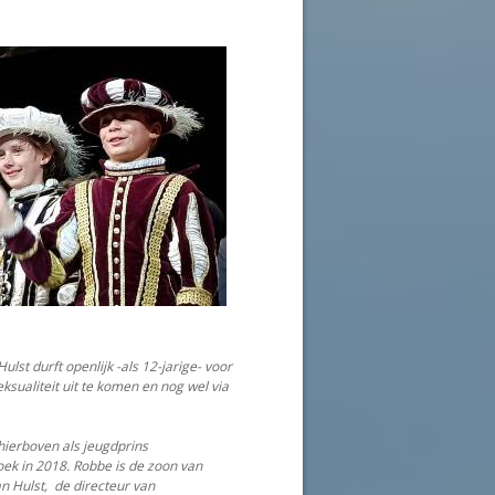
lst durft openlijk -als 12-jarige- voor
ksualiteit uit te komen en nog wel via
hierboven als jeugdprins
ek in 2018. Robbe is de zoon van
an Hulst, de directeur van