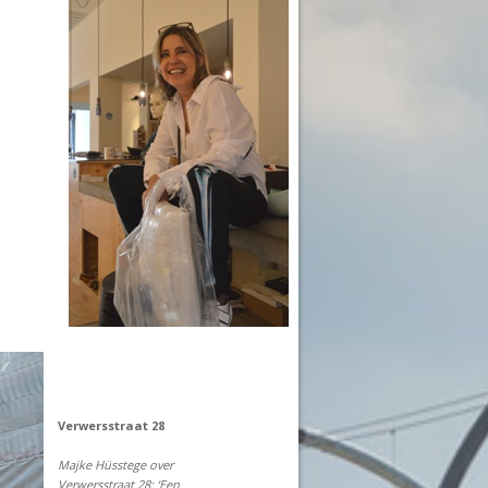
Verwersstraat 28
Majke Hüsstege over
Verwersstraat 28: ‘Een