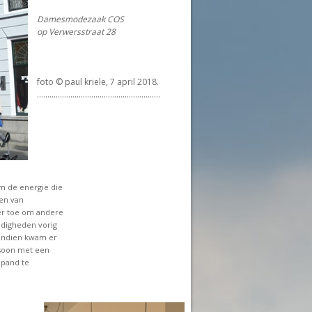
Damesmodezaak COS
op Verwersstraat 28
foto © paul kriele, 7 april 2018.
...........................................................
om de energie die
en van
t er toe om andere
ndigheden vorig
vendien kwam er
rsoon met een
 pand te