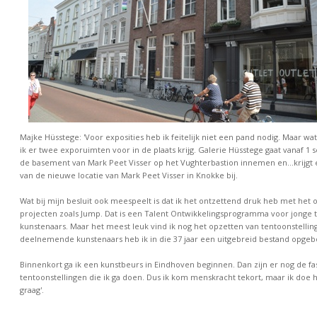
Majke Hüsstege: 'Voor exposities heb ik feitelijk niet een pand nodig. Maar wat 
ik er twee exporuimten voor in de plaats krijg. Galerie Hüsstege gaat vanaf 1
de basement van Mark Peet Visser op het Vughterbastion innemen en…krijgt 
van de nieuwe locatie van Mark Peet Visser in Knokke bij.
Wat bij mijn besluit ook meespeelt is dat ik het ontzettend druk heb met het 
projecten zoals Jump. Dat is een Talent Ontwikkelingsprogramma voor jonge t
kunstenaars. Maar het meest leuk vind ik nog het opzetten van tentoonstellin
deelnemende kunstenaars heb ik in die 37 jaar een uitgebreid bestand opge
Binnenkort ga ik een kunstbeurs in Eindhoven beginnen. Dan zijn er nog de fa
tentoonstellingen die ik ga doen. Dus ik kom menskracht tekort, maar ik doe h
graag'.
....................