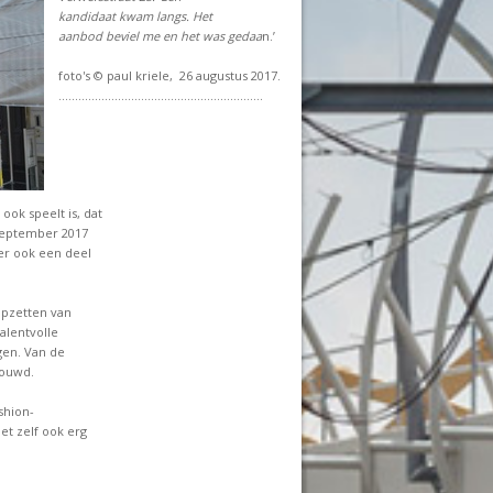
kandidaat kwam langs. Het
aanbod beviel me en het was gedaa
n.’
foto's © paul kriele, 26 augustus 2017.
..............................................................
ook speelt is, dat
 september 2017
er ook een deel
opzetten van
alentvolle
gen. Van de
bouwd.
shion-
et zelf ook erg
............