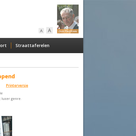
A
A
ort
Straattaferelen
opend
Printerversie
de
luxer genre.