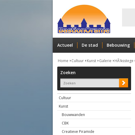
Actueel
De stad
Bebouwing
Home
Cultuur
Kunst
Galerie
HÃ¼sstege 
Zoeken
Cultuur
Kunst
Bouwwanden
CBK
Creatieve Piramide