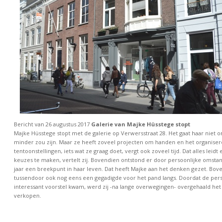
Bericht van 26 augustus 2017
Galerie van Majke Hüsstege stopt
Majke Hüsstege stopt met de galerie op Verwersstraat 28. Het gaat haar niet 
minder zou zijn. Maar ze heeft zoveel projecten om handen en het organiser
tentoonstellingen, iets wat ze graag doet, vergt ook zoveel tijd. Dat alles leid
keuzes te maken, vertelt zij. Bovendien ontstond er door persoonlijke omsta
jaar een breekpunt in haar leven. Dat heeft Majke aan het denken gezet. Bo
tussendoor ook nog eens een gegadigde voor het pand langs. Doordat de pe
interessant voorstel kwam, werd zij -na lange overwegingen- overgehaald het
verkopen.