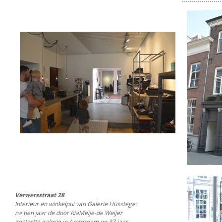
Verwersstraat 28
Interieur en winkelpui van Galerie Hüsstege:
na tien jaar de door RiaMeije-de Weijer
gestartte galerie in Amterdam en 37 jaar