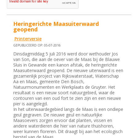
Heringerichte Maasuiterwaard
geopend
Printerversie
GEPUBLICEERD OP: 05-07-2016
Dinsdagmiddag 5 juli 2016 werd door wethouder Jos
van Son, die aan de oever van de Maas bij de Blauwe
Sluis in Gewande een kanon afstak, de heringerichte
Maasuiterwaard geopend. De nieuwe uiterwaard is een
gezamenlijk project van Rijkswaterstaat, Waterschap
Aa en Maas, gemeente Den Bosch,
Natuurmonumenten en Werkplaats de Gruyter. Het
resultaat is een nieuw soort natuurgebied, waar de
contouren van een oud fort te zien zijn en een nieuwe
pier is aangelegd.
​In het uiterwaardegebied langs de Maas is een ondiepe
geul gegraven. De nieuwe geul en natuurlijke
Maasoevers zorgen ervoor dat planten, vissen en
andere waterdieren die hier van nature thuishoren,
weer kunnen floreren. Dit draagt bij aan het ecologisch
herstel van de Maas.