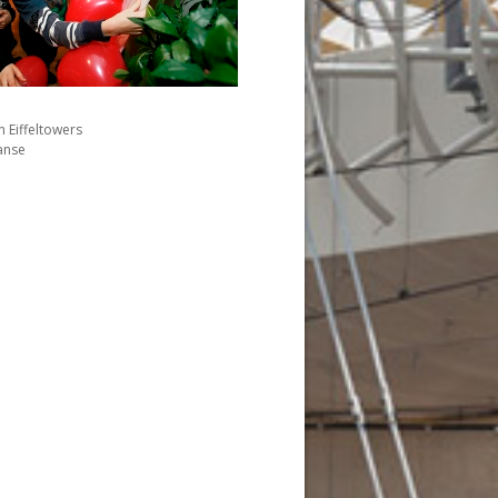
 Eiffeltowers
anse