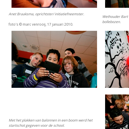
Anet Braaksma, oprichtster/ initiatiefneemster.
Wethouder Bart 
bollebozen.
foto's © marc venrooij, 17 januari 2010.
Met het plakken van balonnen in een boom werd het
startschot gegeven voor de school.