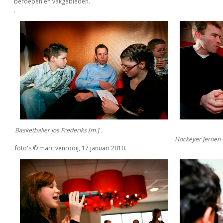
beroepen en vakgebieden.
.
Basketballer Jos Frederiks [m.] .
Hockeyer Jeroen
foto's © marc venrooij, 17 januari 2010.