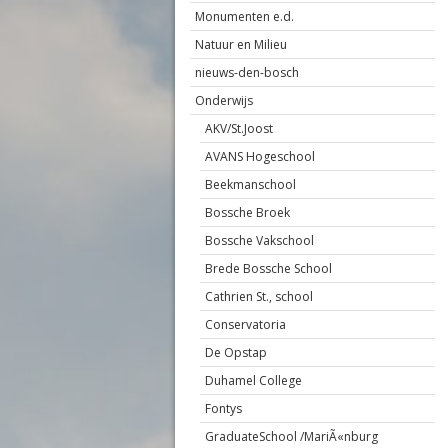
Monumenten e.d.
Natuur en Milieu
nieuws-den-bosch
Onderwijs
AKV/St.Joost
AVANS Hogeschool
Beekmanschool
Bossche Broek
Bossche Vakschool
Brede Bossche School
Cathrien St., school
Conservatoria
De Opstap
Duhamel College
Fontys
GraduateSchool /MariÃ«nburg