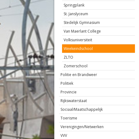
Springplank
St. Janslyceum
Stedelijk Gymnasium
Van Maerlant College
Volksuniversiteit
Weekeindschool
ZLTO
Zomerschool
Politie en Brandweer
Politiek
Provincie
Rijkswaterstaat
Sociaal/Maatschappelijk
Toerisme
Verenigingen/Netwerken
VVV