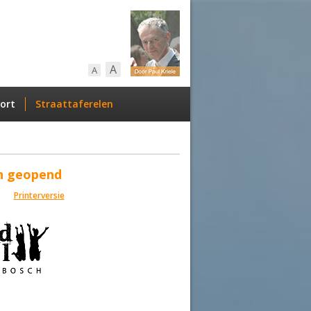
A
A
ort
Straattaferelen
n geopend
Printerversie