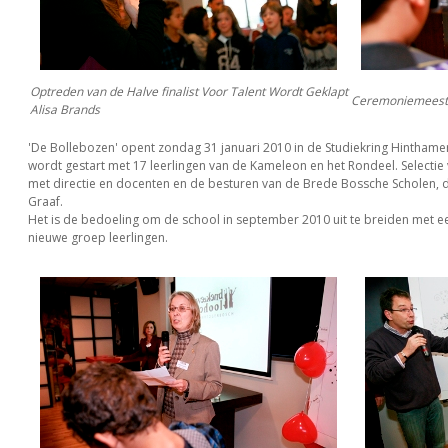
Optreden van de Halve finalist Voor Talent Wordt Geklapt
Ceremoniemeester
Alisa Brands
'De Bollebozen' opent zondag 31 januari 2010 in de Studiekring Hinthame
wordt gestart met 17 leerlingen van de Kameleon en het Rondeel. Selectie
met directie en docenten en de besturen van de Brede Bossche Scholen, 
Graaf.
Het is de bedoeling om de school in september 2010 uit te breiden met 
nieuwe groep leerlingen.