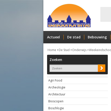
Actueel
De stad
Bebouwing
Home
De Stad
Onderwijs
Weekeindschoo
Zoeken
Agri Food
Archeologie
Architectuur
Bioscopen
Boschlogie