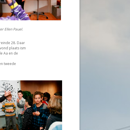
 Ellen Pauel.
reinde 28. Daar
 vond plaats ism
de Aa en de
een tweede