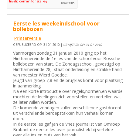
Eerste les weekeindschool voor
bollebozen
Printerversie
GEPUBLICEERD OP: 31-01-2010 |
GEWIJZIGD OP: 31-01-2010
Vanmorgen zondag 31 januari 2010 ging op het
Hinthamereinde de 1e les van de school voor Bossche
bollebozen van start. De Zondagsschool, gevestigd op
Hinthamereinde 28, staat onderleiding en strakke hand
van meester Wierd Goedee.
Jeugd van groep 7,8 en de brugklas komt voor plaatsing
in aanmerking.
Na een korte introductie over regels,normen,en waarde
mochten de leerlingen zich voorstellen en vertellen wat
ze later willen worden.
De komende zondagen zullen verschillende gastdocent
uit verschillende beroepstakken hun verhaal komen
doen.
In de eerste les gaf Jan de Vries journalist van Omroep
Brabant de eerste les over journalistiek hij vertelde
over alle ins en outs van het vak.