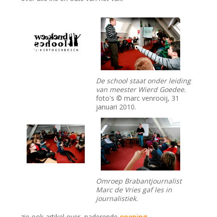
De school staat onder leiding
van meester Wierd Goedee.
foto's © marc venrooij, 31
januari 2010.
Omroep Brabantjournalist
Marc de Vries gaf les in
journalistiek.
zie ook artikel over naderende
opening