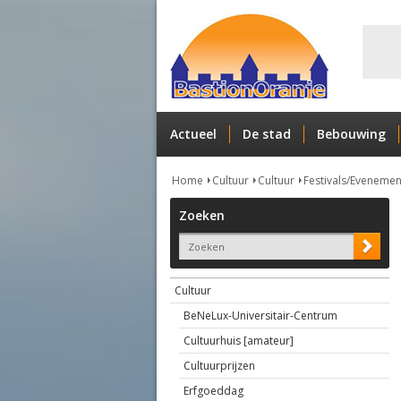
Actueel
De stad
Bebouwing
Home
Cultuur
Cultuur
Festivals/Eveneme
Zoeken
Cultuur
BeNeLux-Universitair-Centrum
Cultuurhuis [amateur]
Cultuurprijzen
Erfgoeddag