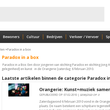
Bewoners
Cultuur
Bedrijven
Verkeer / Vervoer
Sp
nten
Paradox in a box
Paradox in a box
Paradox in a Box: Een door jongeren van stichting Paradox en stichting Jong A
gelegenheid] en kunst in de Orangerie [zaterdag 6 februari 2010.
Laatste artikelen binnen de categorie Paradox in
Orangerie: Kunst+muziek samen 
GEPUBLICEERD OP: 07-02-2010 |
GEWIJZIGD OP: 0
Zaterdagavond 6 februari 2010 vond in de Orangeri
plaats. De naam betekent een schijnbare tegenstell