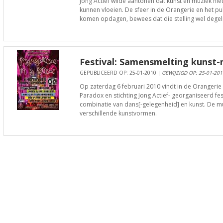
Jong Actief wilde aantonen dat kunst en muziek nie
kunnen vloeien. De sfeer in de Orangerie en het p
komen opdagen, bewees dat die stelling wel degeli
Festival: Samensmelting kunst-
GEPUBLICEERD OP: 25-01-2010 |
GEWIJZIGD OP: 25-01-201
Op zaterdag 6 februari 2010 vindt in de Orangerie 
Paradox en stichting Jong Actief- georganiseerd fes
combinatie van dans[-gelegenheid] en kunst. De muz
verschillende kunstvormen.