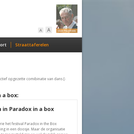
A
A
ort
Straattaferelen
ctief opgezette comibinatie van dans [-
 a box:
in Paradox in a box
e het festival Paradox in the Box
ing in een doosje. Maar de organisatie