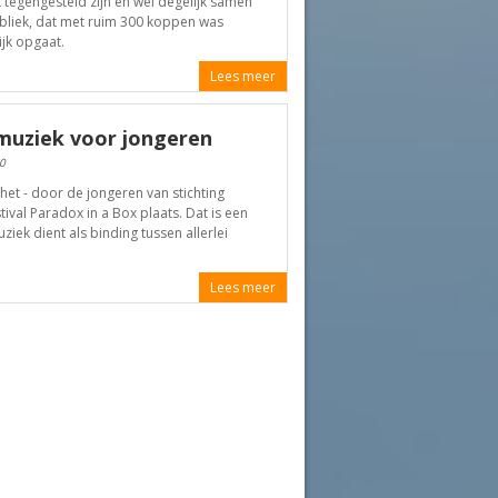
t tegengesteld zijn en wel degelijk samen
ubliek, dat met ruim 300 koppen was
jk opgaat.
Lees meer
muziek voor jongeren
0
het - door de jongeren van stichting
tival Paradox in a Box plaats. Dat is een
iek dient als binding tussen allerlei
Lees meer