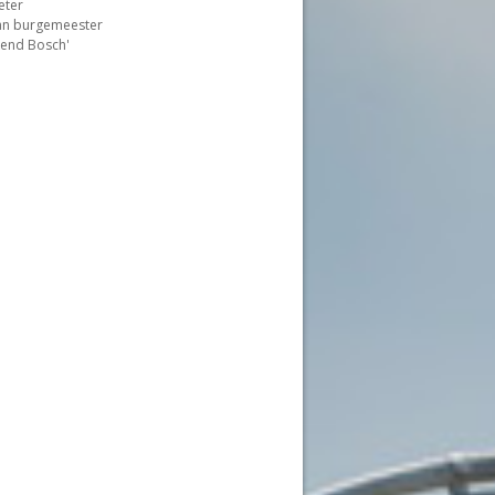
eter
van burgemeester
ekend Bosch'