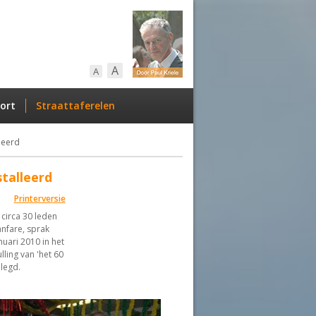
A
A
ort
Straattaferelen
leerd
talleerd
Printerversie
circa 30 leden
nfare, sprak
uari 2010 in het
ling van 'het 60
legd.