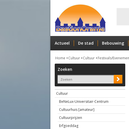
Actueel
De stad
Bebouwing
Home
Cultuur
Cultuur
Festivals/Eveneme
Zoeken
Cultuur
BeNeLux-Universitair-Centrum
Cultuurhuis [amateur]
Cultuurprijzen
Erfgoeddag