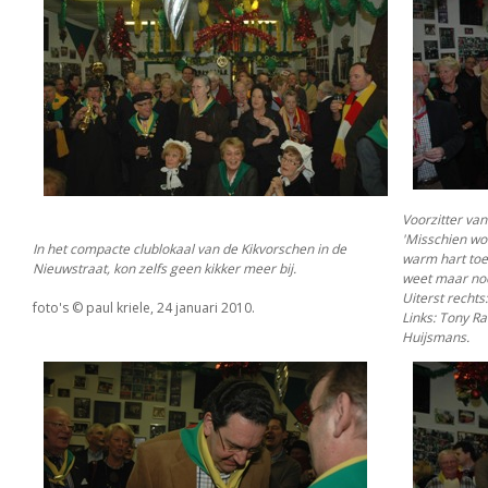
Voorzitter va
'Misschien wor
In het compacte clublokaal van de Kikvorschen in de
warm hart toe
Nieuwstraat, kon zelfs geen kikker meer bij.
weet maar nooi
Uiterst rechts
foto's © paul kriele, 24 januari 2010.
Links: Tony R
Huijsmans.