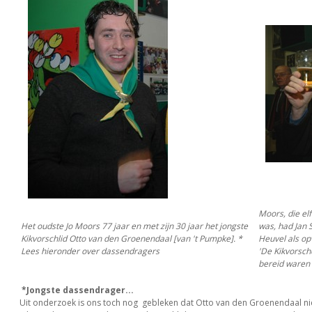
Moors, die elf
Het oudste Jo Moors 77 jaar en met zijn 30 jaar het jongste
was, had Jan 
Kikvorschlid Otto van den Groenendaal [van 't Pumpke]. *
Heuvel als op
Lees hieronder over dassendragers
'De Kikvorsch
bereid waren 
*Jongste dassendrager...
Uit onderzoek is ons toch nog gebleken dat Otto van den Groenendaal ni