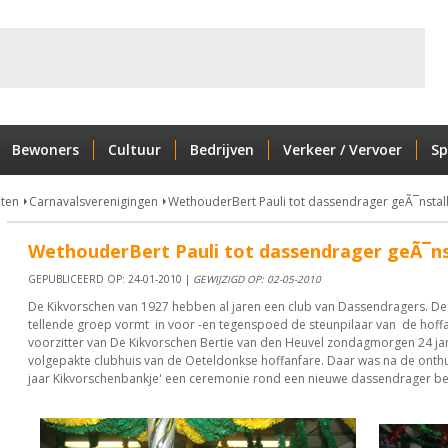
Bewoners
Cultuur
Bedrijven
Verkeer / Vervoer
Sp
nten
Carnavalsverenigingen
WethouderBert Pauli tot dassendrager geÃ¯nstal
WethouderBert Pauli tot dassendrager geÃ¯ns
GEPUBLICEERD OP: 24-01-2010 |
GEWIJZIGD OP: 02-05-2010
De Kikvorschen van 1927 hebben al jaren een club van Dassendragers. De 
tellende groep vormt in voor -en tegenspoed de steunpilaar van de hoffa
voorzitter van De Kikvorschen Bertie van den Heuvel zondagmorgen 24 jan
volgepakte clubhuis van de Oeteldonkse hoffanfare. Daar was na de onthul
jaar Kikvorschenbankje' een ceremonie rond een nieuwe dassendrager be