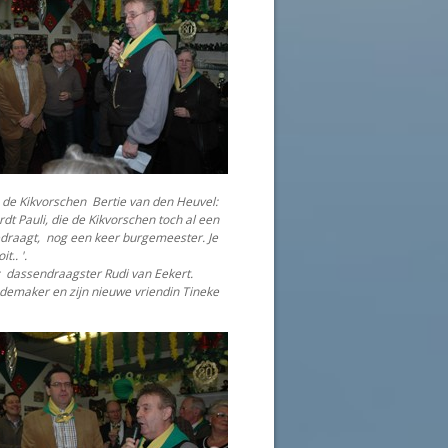
n de Kikvorschen Bertie van den Heuvel:
dt Pauli, die de Kikvorschen toch al een
draagt, nog een keer burgemeester. Je
t.. '.
: dassendraagster Rudi van Eekert.
ademaker en zijn nieuwe vriendin Tineke