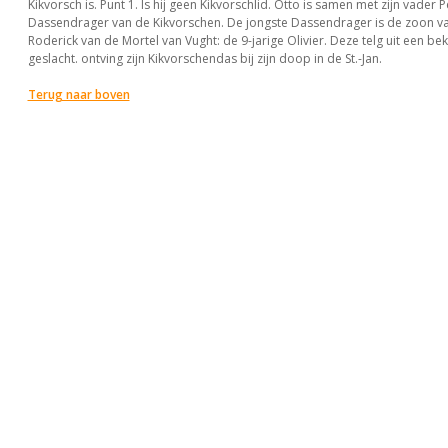
Kikvorsch is. Punt 1. Is hij geen Kikvorschlid. Otto is samen met zijn vader P
Dassendrager van de Kikvorschen. De jongste Dassendrager is de zoon 
Roderick van de Mortel van Vught: de 9-jarige Olivier. Deze telg uit een b
geslacht. ontving zijn Kikvorschendas bij zijn doop in de St.-Jan.
Terug naar boven