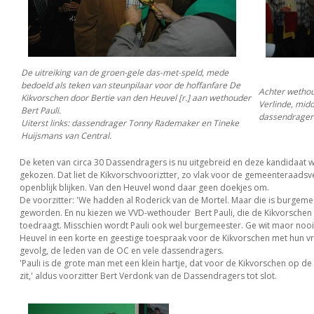
De uitreiking van de groen-gele das-met-speld, mede
bedoeld als teken van steunpilaar voor de hoffanfare De
Achter wethoud
Kikvorschen door Bertie van den Heuvel [r.] aan wethouder
Verlinde, mid
Bert Pauli.
dassendrager 
Uiterst links: dassendrager Tonny Rademaker en Tineke
Huijsmans van Central.
De keten van circa 30 Dassendragers is nu uitgebreid en deze kandidaat 
gekozen. Dat liet de Kikvorschvooriztter, zo vlak voor de gemeenteraadsv
openblijk blijken. Van den Heuvel wond daar geen doekjes om.
De voorzitter: 'We hadden al Roderick van de Mortel. Maar die is burgeme
geworden. En nu kiezen we VVD-wethouder Bert Pauli, die de Kikvorschen
toedraagt. Misschien wordt Pauli ook wel burgemeester. Ge wit maor nooi
Heuvel in een korte en geestige toespraak voor de Kikvorschen met hun v
gevolg, de leden van de OC en vele dassendragers.
'Pauli is de grote man met een klein hartje, dat voor de Kikvorschen op de
zit,' aldus voorzitter Bert Verdonk van de Dassendragers tot slot.