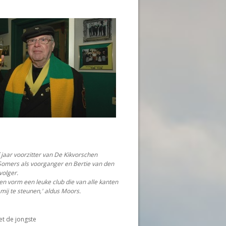
 jaar voorzitter van De Kikvorschen
Somers als voorganger en Bertie van den
volger.
en vorm een leuke club die van alle kanten
mij te steunen,' aldus Moors.
et de jongste