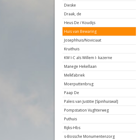
Dieske
Draak, de
Heus De / Koudijs
Huis van Bewaring
Josephhuis/Noviciaat
Kruithuis
KW I-C als Willem I- kazerne
Manege Hekellaan
Melkfabriek
Moerputtenbrug
Paap De
Paleis van Justitie [Spinhuiswal]
Pompstation Vughterweg
Puthuis
Rijks-Hbs
s-Bossche Monumentenzorg