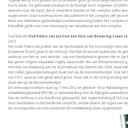
Tegelijk wordt voorgesteld om te besluiten geen grootschalige kantoor en
toe te staan. De gebouwen beslaan in de huidige vorm ongeveer 20.000m2.
daarom voor de hand, dat er meerdere functies in het complex zullen wo
opgenomen. Daar bovenop komt dat parkeren in het complex zelf gezoc
Maar een definitieve gedeeltelijke parkeeroplossing buiten het complex is
Datzelfde geldt voor een toevoeging van nieuwbouw aan het complex.
Oud bericht
Oud Paleis van Justitie een Huis van Bewaring staan t
2012
Het oude Paleis van Justitie aan de Spinhuiswal en het voormalige Huis va
[Leuvense Poort] gaan in de verkoop. Het Rijk zet via een publicatie de g
verkoop om het na -een selectie - aan een kandidaat te gunnen die er zij
kan geven volgens bepaalde regels, waaronder die van Monumentenzorg.
Het Huis van Bewaring aan de St.Jorisstraat dat dateert van 1804, staat we
met cellen [gevangenisvleugel] staat niet op de monumentenlijst. Ook het Pa
van 1912, waarop een gevel werd gezet, maar dat in de oorlog ernstig we
staat wel op de Monumentenlijst.
De verkoopprocedure start op 7 mei 2012 en gebeurt door Rijksvastgoe
ontwikkelingsbedrijf [RVOB] in samenwerking met de Rijksgebouwendiens
Aan de verkoop is een biedboek gekoppeld, dat -tegen betaling [€150 ]-ver
Voor kandidaten is dat biedboek verplicht, omdat daarin de regels van d
de voorwaarden van een eventuele herontwikkeling staan opgenomen.