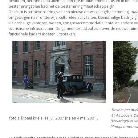
bevinden, hebben bijna allemaal een rijksmonumentenstatus en in het hui
bestemmingsplan had het de bestemming “Maatschappelijk”.
Daarom is ter bevordering van een nieuwe ontwikkeling/bestemming 'maat
omgebogen naar onderwijs, culturelee activiteiten, kleinschalige bedrijvig
kleinschalige kantoren, wonen, congresaccommodatie, hotel en andere ve
toeristische infrastructuur. De gemeenteraad zal zich over de nieuwe ruimt
functionele kaders moeten uitspreken.
-
Boven: het oude
-Links boven: D
foto's © paul kriele, 11 juli 2007 [r.] en 4 mei 2001 .
Bewaring[Leuvens
filmopnamen van