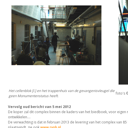
Het cellenblok [l.] en het trappenhuis van de gevangenisvleugel die
foto's ©
geen Monumentenstatus heeft
.
Vervolg oud bericht van 5 mei 2012
De koper zal dit complex binnen de kaders van het biedboek, voor eigen 
ontwikkelen....
De verwachting is dat in februari 2013 de levering van het complex van 85
plaatsvindt. zie ook
www.rvob.nl