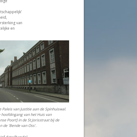
dige
schappelijk'
heid,
rsterking van
elijke en
 Paleis van Justitie aan de Spinhuiswal.
e hoofdingang van het Huis van
e Poort] in de St.Jorisstraat bij de
 de 'Bende van Oss'.