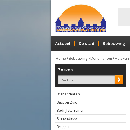
Actueel
De stad
Bebouwing
Home
Bebouwing
Monumenten
Huis van
Zoeken
Brabanthallen
Bastion Zuid
Bedrijfsterreinen
Binnendieze
Bruggen