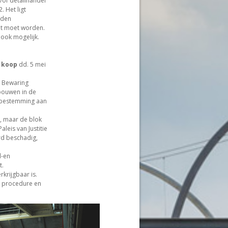
/of detailhandel
 Het ligt
rden
ht moet worden.
 ook mogelijk.
e koop
dd. 5 mei
n Bewaring
ebouwen in de
n bestemming aan
l, maar de blok
leis van Justitie
rd beschadig,
d-en
t.
krijgbaar is.
e procedure en