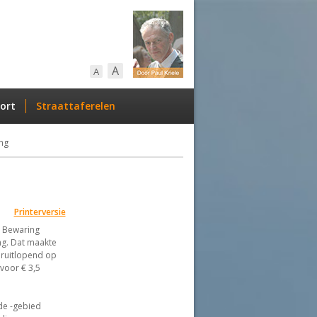
A
A
ort
Straattaferelen
ng
Printerversie
n Bewaring
ng. Dat maakte
ruitlopend op
voor € 3,5
de -gebied