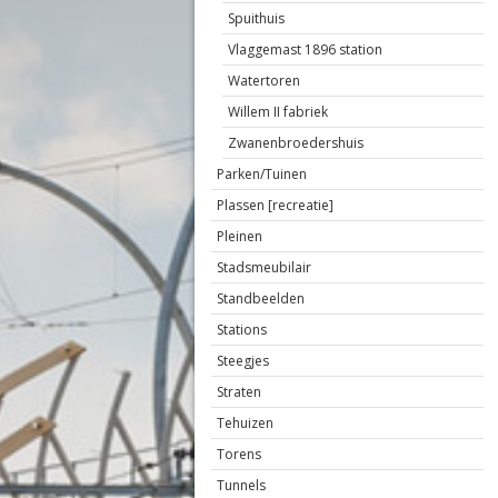
Spuithuis
Vlaggemast 1896 station
Watertoren
Willem II fabriek
Zwanenbroedershuis
Parken/Tuinen
Plassen [recreatie]
Pleinen
Stadsmeubilair
Standbeelden
Stations
Steegjes
Straten
Tehuizen
Torens
Tunnels