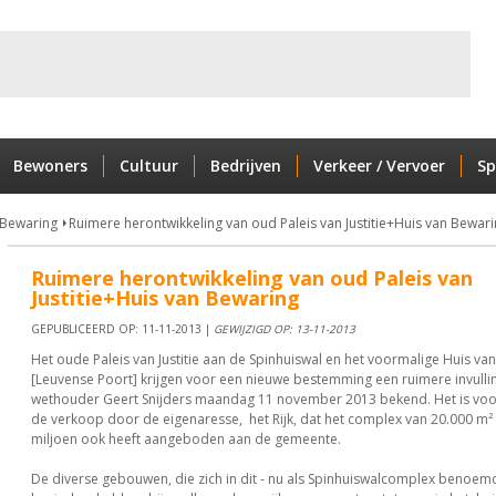
Bewoners
Cultuur
Bedrijven
Verkeer / Vervoer
Sp
 Bewaring
Ruimere herontwikkeling van oud Paleis van Justitie+Huis van Bewari
Ruimere herontwikkeling van oud Paleis van
Justitie+Huis van Bewaring
GEPUBLICEERD OP: 11-11-2013 |
GEWIJZIGD OP: 13-11-2013
Het oude Paleis van Justitie aan de Spinhuiswal en het voormalige Huis va
[Leuvense Poort] krijgen voor een nieuwe bestemming een ruimere invulli
wethouder Geert Snijders maandag 11 november 2013 bekend. Het is voo
de verkoop door de eigenaresse, het Rijk, dat het complex van 20.000 m² 
miljoen ook heeft aangeboden aan de gemeente.
De diverse gebouwen, die zich in dit - nu als Spinhuiswalcomplex benoem