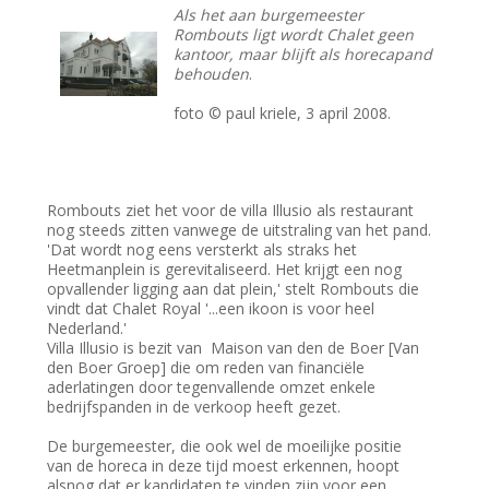
Als het aan burgemeester
Rombouts ligt wordt Chalet geen
kantoor, maar blijft als horecapand
behouden
.
foto © paul kriele, 3 april 2008.
Rombouts ziet het voor de villa Illusio als restaurant
nog steeds zitten vanwege de uitstraling van het pand.
'Dat wordt nog eens versterkt als straks het
Heetmanplein is gerevitaliseerd. Het krijgt een nog
opvallender ligging aan dat plein,' stelt Rombouts die
vindt dat Chalet Royal '...een ikoon is voor heel
Nederland.'
Villa Illusio is bezit van Maison van den de Boer [Van
den Boer Groep] die om reden van financiële
aderlatingen door tegenvallende omzet enkele
bedrijfspanden in de verkoop heeft gezet.
De burgemeester, die ook wel de moeilijke positie
van de horeca in deze tijd moest erkennen, hoopt
alsnog dat er kandidaten te vinden zijn voor een