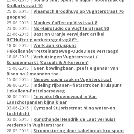
Krullartstraat 10
25-06-2015 |
Vlaamsch Broodhuys op Vughterstraat 76
geopend
25-06-2015 |
Monkey Coffee op Visstraat 8
23-06-2015 |
No-Hairstudio op Vughterstraat 90
23-06-2015 |
Bastion Oranje verwijdert artikel
â€˜Hufterig verkeersgedragâ€™.
18-06-2015 |
Werk aan kruispunt
Hekellaanâ€“Pettelaarseweg-OudeDieze vertraagd
18-06-2015 |
Verhuizingen Vughterstraat /
Schapenmarkt [Casualz & Arkereizen]
15-06-2015 |
Geen bowlingbaan, geeft eigenaar van
Bison na 2 maanden toe..
15-06-2015 |
Nieuwe sushi zaak in Vughterstraat
08-06-2015 |
Indeling rijbanen+fietsstroken kruispunt
Hekellaan-Pettelaarseweg
08-06-2015 |
1e winkel Groenewoud in Van
Lanschotpanden bijna klaar
03-06-2015 |
Gymzaal St.Jorisstraat bijna water-en
tochtdicht
03-06-2015 |
Kunsthandel Hendrik de Laat verhuist
verderop in Vughterstraat
28-05-2015 |
Stroomstoring door kabelbreuk kruispunt