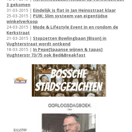
3 gekomen
31-03-2015 |
Eindelijk is flat in Jan Heinsstraat klaar
25-03-2015 |
PUIK: Slim systeem van eigentijdse
winkelverkoop
24-03-2015 |
Mode & Lifestyle Event in en rondom de
Kerkstraat
21-03-2015 |
Stopzetten Bowlingbaan [Bison] in
Vughterstraat wordt ontkend
18-03-2015 |
In Pepe[Spaanse wijnen & tapas]
Vughterstr 73/75 ook Bed&Breakfast