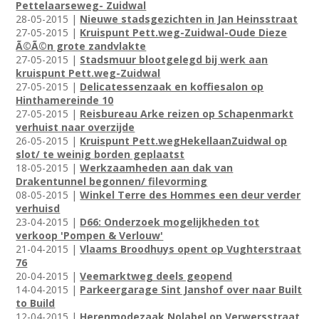
Pettelaarseweg- Zuidwal
28-05-2015 |
Nieuwe stadsgezichten in Jan Heinsstraat
27-05-2015 |
Kruispunt Pett.weg-Zuidwal-Oude Dieze
Ã©Ã©n grote zandvlakte
27-05-2015 |
Stadsmuur blootgelegd bij werk aan
kruispunt Pett.weg-Zuidwal
27-05-2015 |
Delicatessenzaak en koffiesalon op
Hinthamereinde 10
27-05-2015 |
Reisbureau Arke reizen op Schapenmarkt
verhuist naar overzijde
26-05-2015 |
Kruispunt Pett.wegHekellaanZuidwal op
slot/ te weinig borden geplaatst
18-05-2015 |
Werkzaamheden aan dak van
Drakentunnel begonnen/ filevorming
08-05-2015 |
Winkel Terre des Hommes een deur verder
verhuisd
23-04-2015 |
D66: Onderzoek mogelijkheden tot
verkoop 'Pompen & Verlouw'
21-04-2015 |
Vlaams Broodhuys opent op Vughterstraat
76
20-04-2015 |
Veemarktweg deels geopend
14-04-2015 |
Parkeergarage Sint Janshof over naar Built
to Build
12-04-2015 |
Herenmodezaak Nolabel op Verwersstraat