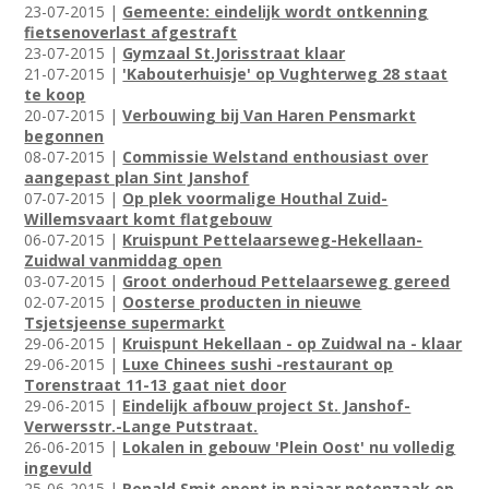
23-07-2015 |
Gemeente: eindelijk wordt ontkenning
fietsenoverlast afgestraft
23-07-2015 |
Gymzaal St.Jorisstraat klaar
21-07-2015 |
'Kabouterhuisje' op Vughterweg 28 staat
te koop
20-07-2015 |
Verbouwing bij Van Haren Pensmarkt
begonnen
08-07-2015 |
Commissie Welstand enthousiast over
aangepast plan Sint Janshof
07-07-2015 |
Op plek voormalige Houthal Zuid-
Willemsvaart komt flatgebouw
06-07-2015 |
Kruispunt Pettelaarseweg-Hekellaan-
Zuidwal vanmiddag open
03-07-2015 |
Groot onderhoud Pettelaarseweg gereed
02-07-2015 |
Oosterse producten in nieuwe
Tsjetsjeense supermarkt
29-06-2015 |
Kruispunt Hekellaan - op Zuidwal na - klaar
29-06-2015 |
Luxe Chinees sushi -restaurant op
Torenstraat 11-13 gaat niet door
29-06-2015 |
Eindelijk afbouw project St. Janshof-
Verwersstr.-Lange Putstraat.
26-06-2015 |
Lokalen in gebouw 'Plein Oost' nu volledig
ingevuld
25-06-2015 |
Ronald Smit opent in najaar notenzaak op