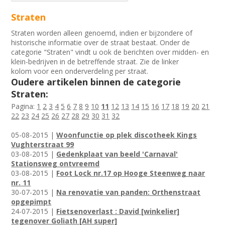
Straten
Straten worden alleen genoemd, indien er bijzondere of
historische informatie over de straat bestaat. Onder de
categorie "Straten" vindt u ook de berichten over midden- en
klein-bedrijven in de betreffende straat. Zie de linker
kolom voor een onderverdeling per straat.
Oudere artikelen binnen de categorie
Straten:
Pagina:
1
2
3
4
5
6
7
8
9
10
11
12
13
14
15
16
17
18
19
20
21
22
23
24
25
26
27
28
29
30
31
32
05-08-2015 |
Woonfunctie op plek discotheek Kings
Vughterstraat 99
03-08-2015 |
Gedenkplaat van beeld 'Carnaval'
Stationsweg ontvreemd
03-08-2015 |
Foot Lock nr.17 op Hooge Steenweg naar
nr. 11
30-07-2015 |
Na renovatie van panden: Orthenstraat
opgepimpt
24-07-2015 |
Fietsenoverlast : David [winkelier]
tegenover Goliath [AH super]