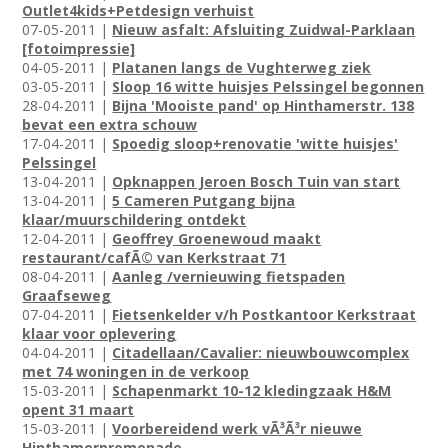
Outlet4kids+Petdesign verhuist
07-05-2011 |
Nieuw asfalt: Afsluiting Zuidwal-Parklaan
[fotoimpressie]
04-05-2011 |
Platanen langs de Vughterweg ziek
03-05-2011 |
Sloop 16 witte huisjes Pelssingel begonnen
28-04-2011 |
Bijna 'Mooiste pand' op Hinthamerstr. 138
bevat een extra schouw
17-04-2011 |
Spoedig sloop+renovatie 'witte huisjes'
Pelssingel
13-04-2011 |
Opknappen Jeroen Bosch Tuin van start
13-04-2011 |
5 Cameren Putgang bijna
klaar/muurschildering ontdekt
12-04-2011 |
Geoffrey Groenewoud maakt
restaurant/cafÃ© van Kerkstraat 71
08-04-2011 |
Aanleg /vernieuwing fietspaden
Graafseweg
07-04-2011 |
Fietsenkelder v/h Postkantoor Kerkstraat
klaar voor oplevering
04-04-2011 |
Citadellaan/Cavalier: nieuwbouwcomplex
met 74 woningen in de verkoop
15-03-2011 |
Schapenmarkt 10-12 kledingzaak H&M
opent 31 maart
15-03-2011 |
Voorbereidend werk vÃ³Ã³r nieuwe
Hinthamerpromenade