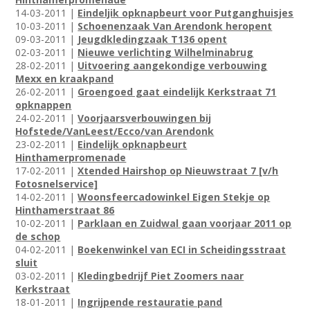
14-03-2011 |
Eindeljik opknapbeurt voor Putganghuisjes
10-03-2011 |
Schoenenzaak Van Arendonk heropent
09-03-2011 |
Jeugdkledingzaak T136 opent
02-03-2011 |
Nieuwe verlichting Wilhelminabrug
28-02-2011 |
Uitvoering aangekondige verbouwing
Mexx en kraakpand
26-02-2011 |
Groengoed gaat eindelijk Kerkstraat 71
opknappen
24-02-2011 |
Voorjaarsverbouwingen bij
Hofstede/VanLeest/Ecco/van Arendonk
23-02-2011 |
Eindelijk opknapbeurt
Hinthamerpromenade
17-02-2011 |
Xtended Hairshop op Nieuwstraat 7 [v/h
Fotosnelservice]
14-02-2011 |
Woonsfeercadowinkel Eigen Stekje op
Hinthamerstraat 86
10-02-2011 |
Parklaan en Zuidwal gaan voorjaar 2011 op
de schop
04-02-2011 |
Boekenwinkel van ECI in Scheidingsstraat
sluit
03-02-2011 |
Kledingbedrijf Piet Zoomers naar
Kerkstraat
18-01-2011 |
Ingrijpende restauratie pand