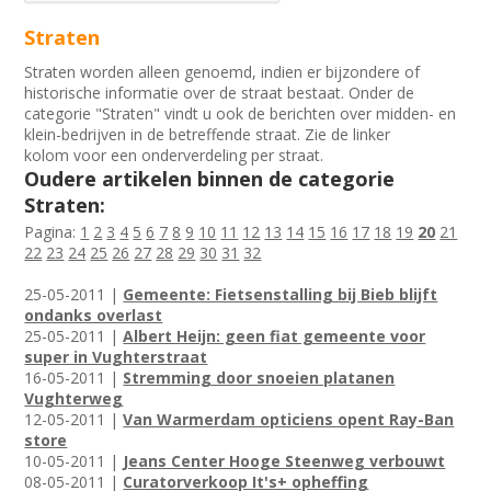
Straten
Straten worden alleen genoemd, indien er bijzondere of
historische informatie over de straat bestaat. Onder de
categorie "Straten" vindt u ook de berichten over midden- en
klein-bedrijven in de betreffende straat. Zie de linker
kolom voor een onderverdeling per straat.
Oudere artikelen binnen de categorie
Straten:
Pagina:
1
2
3
4
5
6
7
8
9
10
11
12
13
14
15
16
17
18
19
20
21
22
23
24
25
26
27
28
29
30
31
32
25-05-2011 |
Gemeente: Fietsenstalling bij Bieb blijft
ondanks overlast
25-05-2011 |
Albert Heijn: geen fiat gemeente voor
super in Vughterstraat
16-05-2011 |
Stremming door snoeien platanen
Vughterweg
12-05-2011 |
Van Warmerdam opticiens opent Ray-Ban
store
10-05-2011 |
Jeans Center Hooge Steenweg verbouwt
08-05-2011 |
Curatorverkoop It's+ opheffing