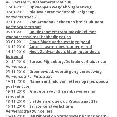
â€˜Vorstâ€™/Hinthamerstraat 138
12-01-2011 |
Opknappen wegdek Vughterweg
07-01-2011 |
Nieuwe herenmodezaak 'Spiga' op
Verwersstraat 20
07-01-2011 |
Van Arendonk schoenen breidt uit naar
Korte Waterstraat
05-01-2011 |
Op Hinthamerstraat 86: winkel met
woonaccessoires/ hebbedingetjes
03-01-2011 |
Clous Mode verbouwt ingrijpend
16-12-2010 |
Auto te water/ bestuurder gered
14-12-2010 |
Hoek Zuidwal deels klaar, maar deels
bewoond
01-12-2010 |
Bureau Pijnenburg/DeBruin verhuist naar
Verwersstr.
25-11-2010 |
Groenewoud: vooruitgang verbouwing
Verwersstr./L. Putstraat
19-11-2010 |
Namen onthuld van letters op nieuwbouw
postkantoor
19-11-2010 |
Friet eten voor Slagenbewoners na
renovatie
18-11-2010 |
Liefde en erotiek op Kruisstraat 21a
16-11-2010 |
Eerste kerstverlichting
Verwersstraatwinkeliers
15-11-2010 |
Jeugdhotel op Stationsweg komt naderbij