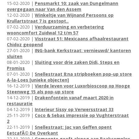
15-02-2020 |
Pensmarkt 10: zaak van Dungelmann
overgegaan naar Van den Assem
12-02-2020 |
Winkeltje van Wijnand Persoons op
Krullartstraat 7 is gestopt..
07-02-2020 |
Verduurzaming en verbetering
wooncomfort Zuidwal 12 t/m 57
07-02-2020 |
Visstraat 51: Mexicaans afhaalrestaurant
Chidoz geopend
27-01-2020 |
ING-bank Kerkstraat: vernieuwd/ kantoren
sluiten
08-01-2020 |
Sluiting voor drie zaken Didi, Steps en
Promiss
07-01-2020 |
Snellestraat 8:na stripboeken pop-up store
A-la-Loes [unieke objecten]
16-12-2019 |
Vierde leven voor Luxorbioscoop op Hooge
Steenweg 15 als pop-up store
14-12-2019 |
Drakenfontein vanaf maart 2020 in
restauratie
04-12-2019 |
Interieur Sissy op Verwersstraat 33
25-11-2019 |
Coco & Sebas impressie op Vughterstraat
2
22-11-2019 |
Snellestraat: Jac van Geffen opent
EetcafÃ© De Overkant
22-11-2019 |
Gemeente geeft alsnog aan Raakcomplex