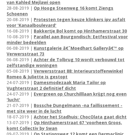
van Kahled Mejlawi open
28-08-2019 |
Op Hooge Steenweg 16 komt Ziengs
Schoenen
20-08-2019 |
Protesten tegen keuze klinkers ipv asfalt
voor 'Kanaalboulevard'
16-08-2019 |
Bakkertje Bol komt op Hinthamerstraat 30
10-08-2019 |
Parallel aan Bourgondisch: Eetfestival voor
minder bedeelden
06-08-2019 |
Kunstgalerie â€˜Moedhart Galleryâ€™ op
Verwersstraat 73
06-08-2019 |
Achter de Tolbrug 10 wordt verbouwd tot
zelfstandige woningen
05-08-2019 |
Verwersstraat 88: Interieurstoffenwinkel
Romeo & Juliette is gestopt
24-07-2019 |
Damesmodezaak Maria Tailor op
Vughterstraat 2 definitief dicht
24-07-2019 |
Evergreen op Churchilllaan krijgt nog even
'lucht'
21-07-2019 |
Bossche Dungelmann -na faillissement -
met site weer in de lucht
18-07-2019 |
Achter het Stadhuis: ChocOlata gaat dicht
13-07-2019 |
Op Hinthamerstraat 67 'voorheen Groos,
komt Collectiv by Swan
09-07-2019 |
Op Stationsweg 12 komt een Dermaclinic