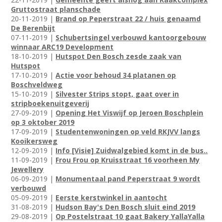
Gruttostraat planschade
20-11-2019 |
Brand op Peperstraat 22 / huis genaamd
De Berenbijt
07-11-2019 |
Schubertsingel verbouwd kantoorgebouw
winnaar ARC19 Development
18-10-2019 |
Hutspot Den Bosch zesde zaak van
Hutspot
17-10-2019 |
Actie voor behoud 34 platanen op
Boschveldweg
15-10-2019 |
Silvester Strips stopt, gaat over in
stripboekenuitgeverij
27-09-2019 |
Opening Het Viswijf op Jeroen Boschplein
op 3 oktober 2019
17-09-2019 |
Studentenwoningen op veld RKJVV langs
Kooikersweg
12-09-2019 |
Info [Visie] Zuidwalgebied komt in de bus..
11-09-2019 |
Frou Frou op Kruisstraat 16 voorheen My
Jewellery
06-09-2019 |
Monumentaal pand Peperstraat 9 wordt
verbouwd
05-09-2019 |
Eerste kerstwinkel in aantocht
31-08-2019 |
Hudson Bay's Den Bosch sluit eind 2019
29-08-2019 |
Op Postelstraat 10 gaat Bakery YallaYalla