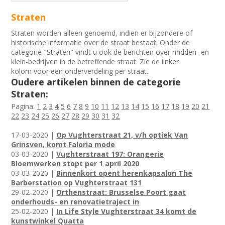
Straten
Straten worden alleen genoemd, indien er bijzondere of
historische informatie over de straat bestaat. Onder de
categorie "Straten" vindt u ook de berichten over midden- en
klein-bedrijven in de betreffende straat. Zie de linker
kolom voor een onderverdeling per straat.
Oudere artikelen binnen de categorie
Straten:
Pagina:
1
2
3
4
5
6
7
8
9
10
11
12
13
14
15
16
17
18
19
20
21
22
23
24
25
26
27
28
29
30
31
32
17-03-2020 |
Op Vughterstraat 21, v/h optiek Van
Grinsven, komt Faloria mode
03-03-2020 |
Vughterstraat 197: Orangerie
Bloemwerken stopt per 1 april 2020
03-03-2020 |
Binnenkort opent herenkapsalon The
Barberstation op Vughterstraat 131
29-02-2020 |
Orthenstraat: Brusselse Poort gaat
onderhouds- en renovatietraject in
25-02-2020 |
In Life Style Vughterstraat 34 komt de
kunstwinkel Quatta