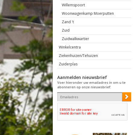
Willemspoort
Woonwagenkamp Moerputten
Zand 't
Zuid
Zuidwalkwartier
Winkelcentra
Ziekenhuizen/Tehuizen
Zuiderplas
Aanmelden nieuwsbrief
Voer hieronder uw emailadres in om u te
abonneren op onze nieuwsbrief: