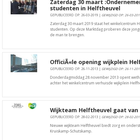
Zaterdag 30 maart :Ondernemer
studenten in Helftheuvel
GEPUBLICEERD OP: 26-03-2019 |
GEWIJZIGD OP: 26-03-201
Zaterdag 30 maart 2019 staat het winkelcentrum 
studenten. Op deze Marktdag proberen deze jonge
de man te brengen.
OfficiÃ«le opening wijkplein Hel
GEPUBLICEERD OP: 26-11-2013 |
GEWIJZIGD OP: 26-11-201
Donderdagmiddag 28 november 2013 opent wethoude
achter het winkelcentrum verhuisde wijkplein Helfh
Wijkteam Helftheuvel gaat van 
GEPUBLICEERD OP: 28-02-2013 |
GEWIJZIGD OP: 28-02-201
Nieuwe wijkteam Helftheuvel biedt zorg en onderst
Kruiskamp-Schutskamp.