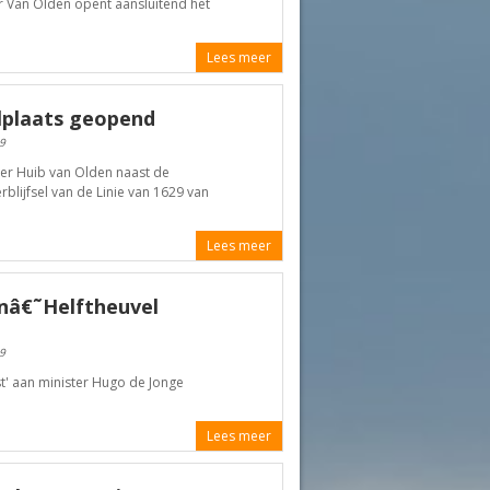
er Van Olden opent aansluitend het
Lees meer
elplaats geopend
9
r Huib van Olden naast de
blijfsel van de Linie van 1629 van
Lees meer
anâ€˜Helftheuvel
9
t' aan minister Hugo de Jonge
Lees meer