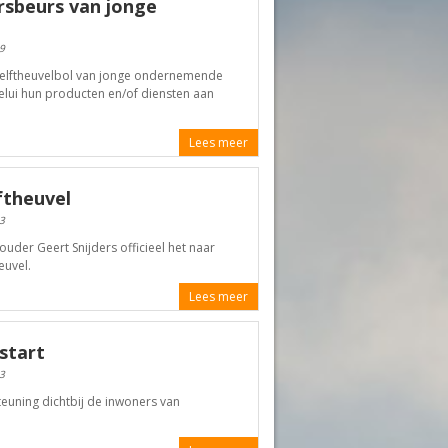
sbeurs van jonge
9
Helftheuvelbol van jonge ondernemende
lui hun producten en/of diensten aan
Lees meer
ftheuvel
3
r Geert Snijders officieel het naar
euvel.
Lees meer
start
3
euning dichtbij de inwoners van