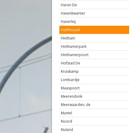
Haren De
Havenkwartier
Haverleij
Helftheuvel
Hintham
Hinthamerpark
Hinthamerpoort
Hofstad De
Kruiskamp
Lombardje
Maaspoort
Meerendonk
Meerwaarden, de
Muntel
Noord
Nuland