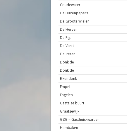
Coudewater
De Buitenpepers
De Groote Wielen
De Herven
De Pijp
De Vliert
Deuteren
Donk de
Donk de
Eikendonk
Empel
Engelen
Gestelse buurt
Graafsewijk
GZG = Gasthuiskwartier
Hambaken