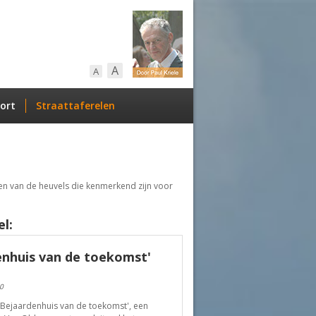
A
A
ort
Straattaferelen
en van de heuvels die kenmerkend zijn voor
l:
enhuis van de toekomst'
0
'Bejaardenhuis van de toekomst', een