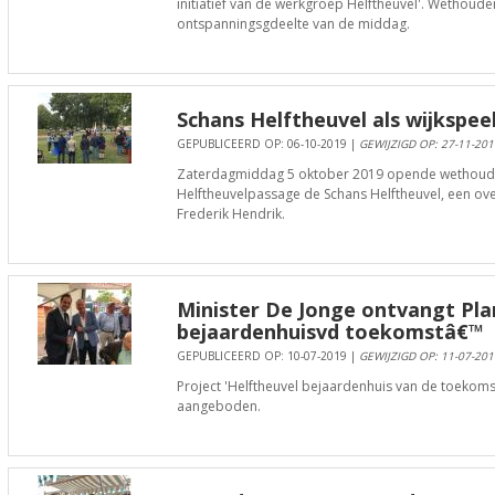
initiatief van de werkgroep Helftheuvel'. Wethoud
ontspanningsgdeelte van de middag.
Schans Helftheuvel als wijkspe
GEPUBLICEERD OP: 06-10-2019 |
GEWIJZIGD OP: 27-11-201
Zaterdagmiddag 5 oktober 2019 opende wethoude
Helftheuvelpassage de Schans Helftheuvel, een over
Frederik Hendrik.
Minister De Jonge ontvangt Pl
bejaardenhuisvd toekomstâ€™
GEPUBLICEERD OP: 10-07-2019 |
GEWIJZIGD OP: 11-07-201
Project 'Helftheuvel bejaardenhuis van de toekoms
aangeboden.