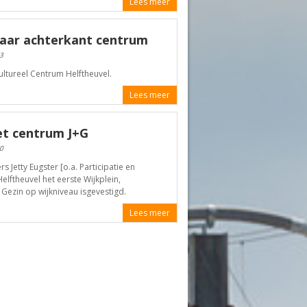
Lees meer
 naar achterkant centrum
3
ultureel Centrum Helftheuvel.
Lees meer
et centrum J+G
0
Jetty Eugster [o.a. Participatie en
elftheuvel het eerste Wijkplein,
ezin op wijkniveau isgevestigd.
Lees meer