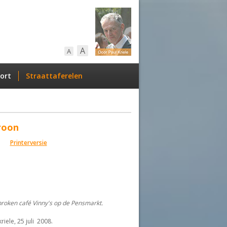
A
A
ort
Straattaferelen
roon
Printerversie
roken café Vinny's op de Pensmarkt.
riele, 25 juli 2008.