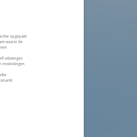
dachte opgepakt
ant waarin de
 hem
f uitlatingen
n misleidingen
elke
nsmarkt.