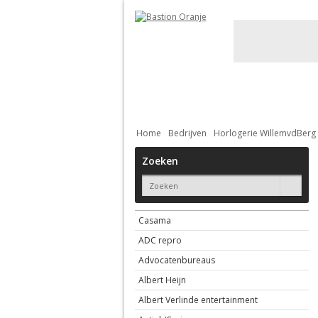
Actueel
De stad
Bebouwing
Home
Bedrijven
Horlogerie WillemvdBerg
Zoeken
Casama
ADC repro
Advocatenbureaus
Albert Heijn
Albert Verlinde entertainment