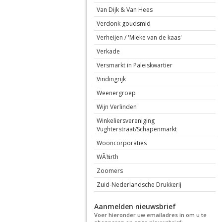
Van Dijk & Van Hees
Verdonk goudsmid
Verheijen / 'Mieke van de kaas'
Verkade
Versmarkt in Paleiskwartier
Vindingrijk
Weenergroep
Wijn Verlinden
Winkeliersvereniging
Vughterstraat/Schapenmarkt
Wooncorporaties
WÃ¼rth
Zoomers
Zuid-Nederlandsche Drukkerij
Aanmelden nieuwsbrief
Voer hieronder uw emailadres in om u te