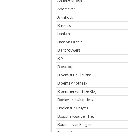
Antiek/Curiosa
Apotheken
Artishock
Bakkers
banken
Bastion Oranje
Bierbrouwers
BIM
Bioscoop
Bloemist De Fleurist
Bloems vinotheek
Bloemsierkunst De Kleijn
Boekwinkels/handels
BoelensDeGruyter
Bossche Kwartier, Het
Bouman van Bergen