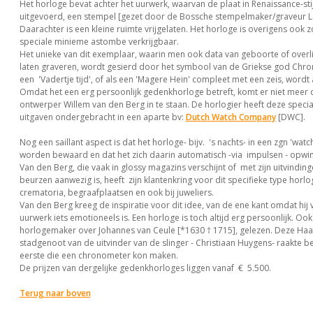
Het horloge bevat achter het uurwerk, waarvan de plaat in Renaissance-stijl
uitgevoerd, een stempel [gezet door de Bossche stempelmaker/graveur Le
Daarachter is een kleine ruimte vrijgelaten. Het horloge is overigens ook 
speciale minieme astombe verkrijgbaar.
Het unieke van dit exemplaar, waarin men ook data van geboorte of overl
laten graveren, wordt gesierd door het symbool van de Griekse god Chron
een 'Vadertje tijd', of als een 'Magere Hein' compleet met een zeis, wordt
Omdat het een erg persoonlijk gedenkhorloge betreft, komt er niet meer
ontwerper Willem van den Berg in te staan. De horlogier heeft deze specia
uitgaven ondergebracht in een aparte bv:
Dutch Watch Company
[DWC].
Nog een saillant aspect is dat het horloge- bijv. 's nachts- in een zgn 'wat
worden bewaard en dat het zich daarin automatisch -via impulsen - opwin
Van den Berg, die vaak in glossy magazins verschijnt of met zijn uitvindin
beurzen aanwezig is, heeft zijn klantenkring voor dit specifieke type horlog
crematoria, begraafplaatsen en ook bij juweliers.
Van den Berg kreeg de inspiratie voor dit idee, van de ene kant omdat hij 
uurwerk iets emotioneels is. Een horloge is toch altijd erg persoonlijk. O
horlogemaker over Johannes van Ceule [*1630 † 1715], gelezen. Deze Ha
stadgenoot van de uitvinder van de slinger - Christiaan Huygens- raakte b
eerste die een chronometer kon maken.
De prijzen van dergelijke gedenkhorloges liggen vanaf € 5.500.
Terug naar boven