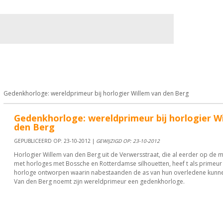
Bewoners
Cultuur
Bedrijven
Verkeer / Vervoer
Sp
Gedenkhorloge: wereldprimeur bij horlogier Willem van den Berg
Gedenkhorloge: wereldprimeur bij horlogier W
den Berg
GEPUBLICEERD OP: 23-10-2012 |
GEWIJZIGD OP: 23-10-2012
Horlogier Willem van den Berg uit de Verwersstraat, die al eerder op de 
met horloges met Bossche en Rotterdamse silhouetten, heef t als primeur
horloge ontworpen waarin nabestaanden de as van hun overledene kunn
Van den Berg noemt zijn wereldprimeur een gedenkhorloge.