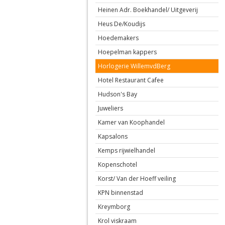
Heinen Adr. Boekhandel/ Uitgeverij
Heus De/Koudijs
Hoedemakers
Hoepelman kappers
Horlogerie WillemvdBerg
Hotel Restaurant Cafee
Hudson's Bay
Juweliers
Kamer van Koophandel
Kapsalons
Kemps rijwielhandel
Kopenschotel
Korst/ Van der Hoeff veiling
KPN binnenstad
Kreymborg
Krol viskraam