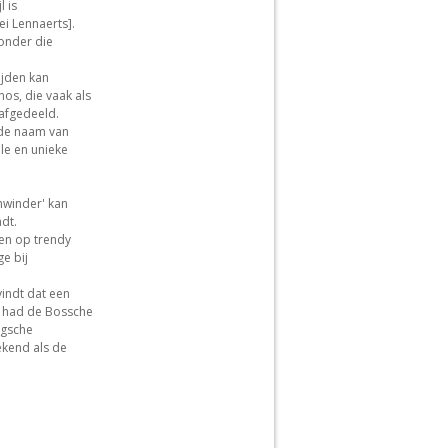
 is
i Lennaerts].
zonder die
ijden kan
os, die vaak als
 afgedeeld.
 de naam van
le en unieke
chwinder' kan
dt.
gen op trendy
e bij
vindt dat een
ok had de Bossche
agsche
ekend als de