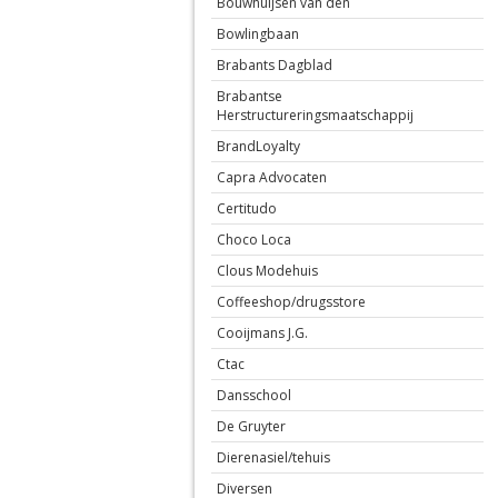
Bouwhuijsen van den
Bowlingbaan
Brabants Dagblad
Brabantse
Herstructureringsmaatschappij
BrandLoyalty
Capra Advocaten
Certitudo
Choco Loca
Clous Modehuis
Coffeeshop/drugsstore
Cooijmans J.G.
Ctac
Dansschool
De Gruyter
Dierenasiel/tehuis
Diversen