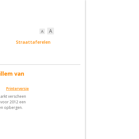
A
A
ort
Straattaferelen
illem van
Printerversie
markt verscheen
 voor 2012 een
en opbergen.