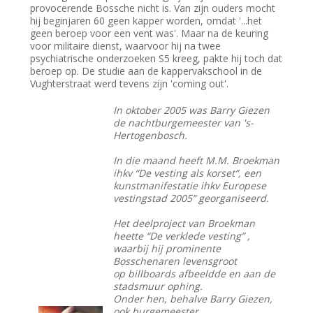
provocerende Bossche nicht is. Van zijn ouders mocht
hij beginjaren 60 geen kapper worden, omdat '...het
geen beroep voor een vent was'. Maar na de keuring
voor militaire dienst, waarvoor hij na twee
psychiatrische onderzoeken S5 kreeg, pakte hij toch dat
beroep op. De studie aan de kappervakschool in de
Vughterstraat werd tevens zijn 'coming out'.
In oktober 2005 was Barry Giezen
de nachtburgemeester van 's-
Hertogenbosch.
In die maand heeft M.M. Broekman
ihkv “De vesting als korset”, een
kunstmanifestatie ihkv Europese
vestingstad 2005” georganiseerd.
Het deelproject van Broekman
heette “De verklede vesting” ,
waarbij hij prominente
Bosschenaren levensgroot
op billboards afbeeldde en aan de
stadsmuur ophing.
Onder hen, behalve Barry Giezen,
ook burgemeester