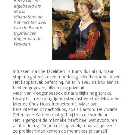
Barry Giezen
afgebeeld als
Maria
Magdalena op
het rechter deel
van de Braque-
triptiek van
Rogier van de
Weyden
Intussen -na drie faceliften- is Barry dus al 64, maar
stapt nog steeds even mondain gekleed door het leven.
Het kappersvak oefent hij, na er in 1985 de brui aan te
hebben gegeven, alleen nog privé uit.
Maar van kroegenbezoek is nauwelijks nog sprake,
terwijl hij in zijn jeugdjaren steevast eerst de Milord en
later de Chez Nous frequeteerde. Maar aan
heterotenten of nachtclubs, zoals Carlton/ De Zwarte
Peter in de Karrenstraat gaf hij toch de voorkeur.
Het eigengereide mènneke heeft heel wat avonturen
achter de rug: 'Ik ben niet op zoek, maar als je jezelf
zo profileert dan komen de mènnekes je vanzelf