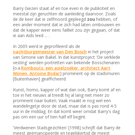
Barry Giezen staat af en toe even in de publiciteit en
meestal zijn geruchten de aanleiding daarvoor. Zoals
de de keer dat ie zelfmoord gepleegd
zou
hebben, of
een ander moment dat ie zich had laten ombouwen en
dat de kapper weer eens failliet zou zijn gegaan, of dat
ie aan Aids leed ... .
In 2005 werd ie geprofileerd als de
nachtburgemeester van Den Bosch
in het project
van Simone van Bakel. In dat kunstproject 'De verklede
vesting' werden portretten van bekende Bosschenaren
[o.a.
Rombouts, een asielzoeker, architect Aart
Wijnen, Antoine Bodar
] prominent op de stadsmuren
[Buitenhaven] geafficheerd.
Kunst, homo, kapper of wat dan ook, Barry komt af en
toe in het nieuws al treedt hij al lang niet meer zo
prominent naar buiten. Vaak maakt ie nog wel een
wandelingetje door de stad, maar dat is pas rond 4-5
uur in de middag. En dat komt weer omdat Barry's dag
pas om een uur of tien half elf begint.
'Verdwenen Stadsgezichten' [1998] schrijft dat Barry de
meest geëmancipeerde en tegelijkertijd de meest