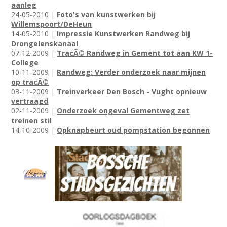
aanleg
24-05-2010 |
Foto's van kunstwerken bij
Willemspoort/DeHeun
14-05-2010 |
Impressie Kunstwerken Randweg bij
Drongelenskanaal
07-12-2009 |
TracÃ© Randweg in Gement tot aan KW 1-
College
10-11-2009 |
Randweg: Verder onderzoek naar mijnen
op tracÃ©
03-11-2009 |
Treinverkeer Den Bosch - Vught opnieuw
vertraagd
02-11-2009 |
Onderzoek ongeval Gementweg zet
treinen stil
14-10-2009 |
Opknapbeurt oud pompstation begonnen