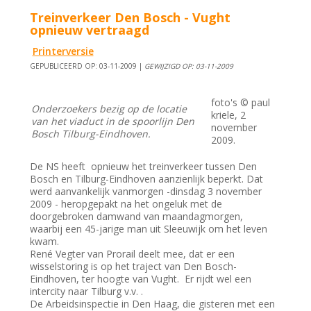
Treinverkeer Den Bosch - Vught
opnieuw vertraagd
Printerversie
GEPUBLICEERD OP: 03-11-2009 |
GEWIJZIGD OP: 03-11-2009
foto's © paul
Onderzoekers bezig op de locatie
kriele, 2
van het viaduct in de spoorlijn Den
november
Bosch Tilburg-Eindhoven.
2009.
De NS heeft opnieuw het treinverkeer tussen Den
Bosch en Tilburg-Eindhoven aanzienlijk beperkt. Dat
werd aanvankelijk vanmorgen -dinsdag 3 november
2009 - heropgepakt na het ongeluk met de
doorgebroken damwand van maandagmorgen,
waarbij een 45-jarige man uit Sleeuwijk om het leven
kwam.
René Vegter van Prorail deelt mee, dat er een
wisselstoring is op het traject van Den Bosch-
Eindhoven, ter hoogte van Vught. Er rijdt wel een
intercity naar Tilburg v.v. .
De Arbeidsinspectie in Den Haag, die gisteren met een