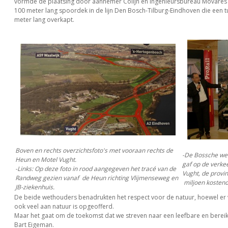
vormde de plaatsing door aannemer Colijn en Ingenieursbureau Movares
100 meter lang spoordek in de lijn Den Bosch-Tilburg-Eindhoven die een t
meter lang overkapt.
Boven en rechts overzichtsfoto's met vooraan rechts de
-De Bossche wet
Heun en Motel Vught.
gaf op de verk
-Links: Op deze foto in rood aangegeven het tracé van de
Vught, de provin
Randweg gezien vanaf de Heun richting Vlijmenseweg en
miljoen kostend
JB-ziekenhuis.
De beide wethouders benadrukten het respect voor de natuur, hoewel er v
ook veel aan natuur is opgeofferd.
Maar het gaat om de toekomst dat we streven naar een leefbare en bereik
Bart Eigeman.