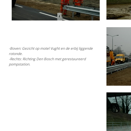
-Boven: Gezicht op motel Vught en de erbij liggende
rotonde.
-Rechts: Richting Den Bosch met gerestaureerd
pompstation.