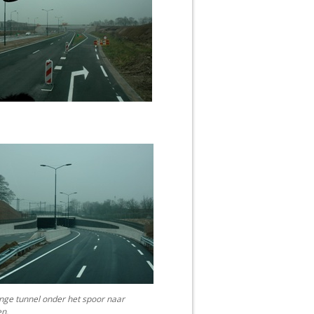
nge tunnel onder het spoor naar
n.