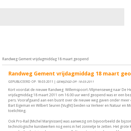
Bewoners
Cultuur
Bedrijven
Verkeer / Vervoer
Sp
Randweg Gement vrijdagmiddag 18 maart geopend
Randweg Gement vrijdagmiddag 18 maart ge
GEPUBLICEERD OP: 18-03-2011 |
GEWIJZIGD OP: 18-03-2011
Kort voordat de nieuwe Randweg Willemspoort /Vlijmenseweg naar De He
vrijdagmiddag 18 maart 2011 om 16.00 uur werd geopend was er een bezi
pers. Voorafgaand aan een busrit over de nieuwe weg gaven onder meer
Bart Eigeman en Wilbert Seuren [Vught] beiden va Verkeer en Natuur en Mi
toelichting.
Ook Pro-Rail [Michel Marijnissen] was aanwezig om bijvoorbeeld de bijzo
technologische kunstwerken nog eens in het zonnetje te zetten. Het grote 