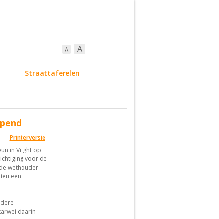
A
A
ort
Straattaferelen
opend
Printerversie
un in Vught op
chtiging voor de
 de wethouder
lieu een
ndere
karwei daarin