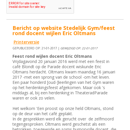
Bericht op website Stedelijk Gym/feest
rond docent wijlen Eric Oltmans
Printerversie
GEPUBLICEERD OP: 21-01-2017 |
GEWIJZIGD OP: 22-01-2017
Feest rond wijlen docent Eric Oltmans
Vrijdagavond 20 januari 2016 werd met een feest in
café Blondt op de Parade docent wiskunde Eric
Oltmans herdacht. Oltmans kwam maandag 16 januari
2017 -met een sprong van de school -om het leven.
Een paar honderd [oud-]leerlingen van het Gym waren
op het herdenkingsfeest afgekomen. Maar ook 's
middags al, bij een herdenking in TheateradParade
waren er ook zo velen.
Het welkom 'Een proost op onze held Oltmans, stond
op de deur van het café geplakt.
In de gesprekken werd elk gerucht over de zelfmoord
tegengesproken. Oltmans werd geschetst als een
betrokken, toegewijde en soms humorvolle docent, die