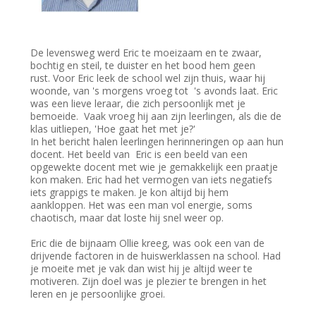
De levensweg werd Eric te moeizaam en te zwaar,
bochtig en steil, te duister en het bood hem geen
rust. Voor Eric leek de school wel zijn thuis, waar hij
woonde, van 's morgens vroeg tot 's avonds laat. Eric
was een lieve leraar, die zich persoonlijk met je
bemoeide. Vaak vroeg hij aan zijn leerlingen, als die de
klas uitliepen, 'Hoe gaat het met je?'
In het bericht halen leerlingen herinneringen op aan hun
docent. Het beeld van Eric is een beeld van een
opgewekte docent met wie je gemakkelijk een praatje
kon maken. Eric had het vermogen van iets negatiefs
iets grappigs te maken. Je kon altijd bij hem
aankloppen. Het was een man vol energie, soms
chaotisch, maar dat loste hij snel weer op.
Eric die de bijnaam Ollie kreeg, was ook een van de
drijvende factoren in de huiswerklassen na school. Had
je moeite met je vak dan wist hij je altijd weer te
motiveren. Zijn doel was je plezier te brengen in het
leren en je persoonlijke groei.