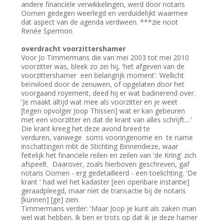
andere financiële verwikkelingen, werd door notaris
Oomen gedegen weerlegd en verduidelijkt waarmee
dat aspect van de agenda verdween. ***zie noot
Renée Spermon
overdracht voorzittershamer
Voor Jo Timmermans die van mei 2003 tot mei 2010
voorzitter was, bleek zo zei hij, 'het afgeven van de
voorzittershamer een belangrijk moment'. Wellicht
beïnvloed door de zenuwen, of opgelaten door het
voorgaand royement, deed hij er wat badinerend over.
'Je maakt altijd wat mee als voorzitter en je weet
[tegen opvolger Joop Thissen] wat er kan gebeuren
met een voorzitter en dat de krant van alles schrijft....'
Die krant kreeg het deze avond breed te
verduren, vanwege soms vooringenome en te ruime
inschattingen mbt de Stichting Binnendieze, waar
feitelijk het financiële reilen en zeilen van 'de Kring' zich
afspeelt. Daarover, zoals hierboven geschreven, gaf
notaris Oomen - erg gedetailleerd - een toelichting. 'De
krant ' had wel het kadaster [een openbare instantie]
geraadpleegd, maar niet de transactie bij de notaris
[kunnen] [ge] zien.
Timmermans verder: 'Maar Joop je kunt als zaken man
wel wat hebben. Ik ben er trots op dat ik je deze hamer