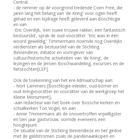
Central.
- de nimmer op de voorgrond tredende Coen Free, die
jaren lang het belang van 'de Kring' voor ogen heeft
gehad en een bijdrage heeft geleverd aan Boschlogie
en van
-Eric Overdijk, 'een ouwe trouwe rakker, een fantastisch
bestuurslid', sprak de oud-voorzitter. 'Eric was in één
woord geweldig.' Timmermans noemde nog Overdijks
verdiensten als bestuurslid van de Stichting
Binnendieze, initiator en vormgever van
cultuur/historische activiteiten van 'de Kring', de
lezingen en de Jeroen Boschwandeling, excursies en de
fietstochten[LEF].
Ook de toekenning van het ere-lidmaatschap aan:
- Nort Lammers [Boschlogie-inleider, oud-bomer en
oud-Kringvoorzitter en voorzitter van de werkgroep het
Kleine Monument],
-aan redacteur van het boek over Bossche kerken en
schuilkerken Ton Vogel, en aan
- Annie Tmmermans als de onovertroffen vrijwilligster
en tien jaar gastvrouw, vormde eveneens een
hoogtepunt.
De situatie van de Stichting Binnendieze en het gedoe
met de geldstromen zoals de pandenaankopen en