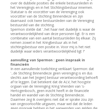
over de dubbele posities die enkele bestuursleden in
het Verenigings-en in het Stichtingsbestuur innemen.
Statutair is de voorzitter van de Vereniging ook
voorzitter van de Stichting Binnendieze en zijn
daarnaast ook twee bestuursleden van de Vereniging
bestuurslid van die stichting.
Spermon stelde dat '..het haar niet duidelijk is waar de
verantwoordelijkheid van deze personen ligt. Er is een
combinatie van een aantal bestuursleden bij elkaar. Zij
nemen zowel in het Kringbestuur als in het
stichtingsbestuur een positie in. Voor mij is het niet
duidelijk waar ieders verantwoordelijkheid ligt ?'
aanvulling van Spermon : geen inspraak in
financieën
In een aanvullende toelichting verklaart Spermon: dat
'...de Stichting Binnendieze geen vereniging is en dus
slechts aan het [eigen] bestuur verantwoording behoeft
af te leggen. Dat betekent dat de ALV, het hoogste
orgaan van de Vereniging Kring Vrienden van 's-
Hertogenbosch, geen inzicht heeft in de financiële
handel en wandel van de Stichting Binnendieze.
Daarmee zeg ik overigens niet dat er sprake zou zijn
van ongeoorloofde uitgaven, maar wel dat de leden
geen inspraak hebben in het aanwenden van gelden die