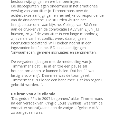
bestuurswijzigingen en ere-benoemingen.
De dieptepunten lagen ondermeer in het emotioneel
verslag van voorzitter Jo Timmermans over de
achterbakse aantijgingen en heimelijke correspondentie
van de dissidenten*. Die stuurden -buiten het
Kringbestuur om - aan bijv. het College van B&W en
aan de drukker van de convocatie [ ALV van 2 juni j.l.]
brieven, zo gaf de voorzitter in een lange monoloog
zijn versie van het conflict weer, daarbij geen
interrupties toelatend. Will Hoeben noemt in een
ingezonden brief in het BD deze aantijgingen:
'onwaarheden, gemene insinuaties en sentimenten'.
De vergadering begon met de mededeling van Jo
Timmermans dat '.. ie af en toe een pauze zal
houden om adem te kunnen halen. Dat het [..] wat
lastig is voor mij'. Daarmee was de toon gezet.
Timmermans: 'Er loopt een band mee. Dat kan tegen u
gebruikt worden... '.
De bron van alle ellende.
'Dat gedoe **is in 2007 begonnen,' aldus Timmermans
na een verzoek van Kringlid Louis Swinkels, waarom de
voorzitter voorafgaand aan de vorige -afgelaste ALV -
zo aangedaan was.