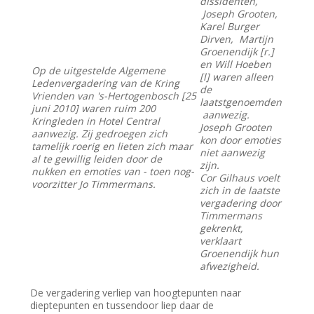
dissidenten,
Joseph Grooten,
Karel Burger
Dirven, Martijn
Groenendijk [r.]
en Will Hoeben
Op de uitgestelde Algemene
[l] waren alleen
Ledenvergadering van de Kring
de
Vrienden van 's-Hertogenbosch [25
laatstgenoemden
juni 2010] waren ruim 200
aanwezig.
Kringleden in Hotel Central
Joseph Grooten
aanwezig. Zij gedroegen zich
kon door emoties
tamelijk roerig en lieten zich maar
niet aanwezig
al te gewillig leiden door de
zijn.
nukken en emoties van - toen nog-
Cor Gilhaus voelt
voorzitter Jo Timmermans.
zich in de laatste
vergadering door
Timmermans
gekrenkt,
verklaart
Groenendijk hun
afwezigheid.
De vergadering verliep van hoogtepunten naar
dieptepunten en tussendoor liep daar de