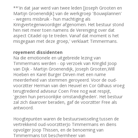
**'In dat jaar werd van twee leden [Joseph Grooten en
Martijn Groenendijk] van de werkgroep 'Bouwplannen'
- wegens misbruik - hun machtiging als
Kringvertegenwoordiger afgenomen. Het bestuur stond
hen niet meer toen namens de Vereniging over dat
aspect Citadel op te treden. Vanaf dat moment is het
misgegaan met deze groep,' verklaart Timmermans.
royement dissidenten
Na die emotionele en uitgebreide lezing van
Timmermans werden - op verzoek van Kringlid Joop
van Dijk - Martijn Groenendijk, Joseph Grooten,Will
Hoeben en Karel Burger Dirven met een ruime
meerderheid van stemmen geroyeerd. Voor de oud-
voorzitter Herman van den Heuvel en Cor Gilhaus vroeg
terugtredend adviseur Coen Free nog wat respijt,
'gezien hun persoonlijke omstandigheden'. Het bestuur
zal zich daarover beraden, gaf de voorzitter Free als
antwoord.
Hoogtepunten waren de bestuurswisseling tussen de
vertrekkend oud-voorzitterJo Timmermans en diens
opvolger Joop Thissen, en de benoeming van
Timmermans tot beschermheer van