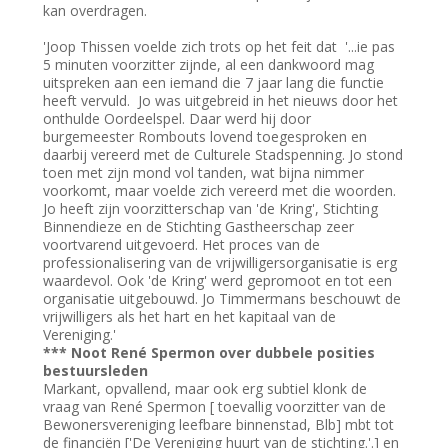
kan overdragen.
'Joop Thissen voelde zich trots op het feit dat '...ie pas
5 minuten voorzitter zijnde, al een dankwoord mag
uitspreken aan een iemand die 7 jaar lang die functie
heeft vervuld. Jo was uitgebreid in het nieuws door het
onthulde Oordeelspel. Daar werd hij door
burgemeester Rombouts lovend toegesproken en
daarbij vereerd met de Culturele Stadspenning. Jo stond
toen met zijn mond vol tanden, wat bijna nimmer
voorkomt, maar voelde zich vereerd met die woorden.
Jo heeft zijn voorzitterschap van 'de Kring', Stichting
Binnendieze en de Stichting Gastheerschap zeer
voortvarend uitgevoerd. Het proces van de
professionalisering van de vrijwilligersorganisatie is erg
waardevol. Ook 'de Kring' werd gepromoot en tot een
organisatie uitgebouwd. Jo Timmermans beschouwt de
vrijwilligers als het hart en het kapitaal van de
Vereniging.'
*** Noot René Spermon over dubbele posities
bestuursleden
Markant, opvallend, maar ook erg subtiel klonk de
vraag van René Spermon [ toevallig voorzitter van de
Bewonersvereniging leefbare binnenstad, Blb] mbt tot
de financiën ['De Vereniging huurt van de stichting.'.] en