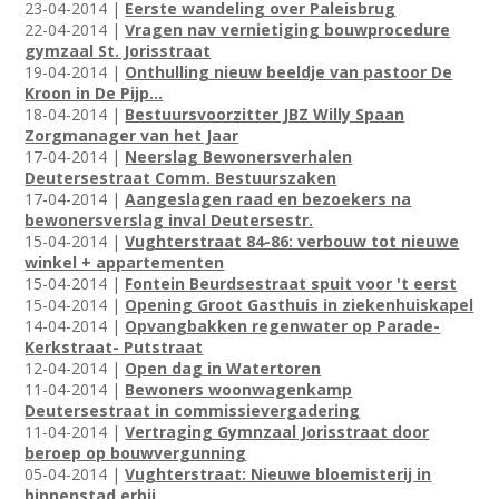
23-04-2014 |
Eerste wandeling over Paleisbrug
22-04-2014 |
Vragen nav vernietiging bouwprocedure
gymzaal St. Jorisstraat
19-04-2014 |
Onthulling nieuw beeldje van pastoor De
Kroon in De Pijp...
18-04-2014 |
Bestuursvoorzitter JBZ Willy Spaan
Zorgmanager van het Jaar
17-04-2014 |
Neerslag Bewonersverhalen
Deutersestraat Comm. Bestuurszaken
17-04-2014 |
Aangeslagen raad en bezoekers na
bewonersverslag inval Deutersestr.
15-04-2014 |
Vughterstraat 84-86: verbouw tot nieuwe
winkel + appartementen
15-04-2014 |
Fontein Beurdsestraat spuit voor 't eerst
15-04-2014 |
Opening Groot Gasthuis in ziekenhuiskapel
14-04-2014 |
Opvangbakken regenwater op Parade-
Kerkstraat- Putstraat
12-04-2014 |
Open dag in Watertoren
11-04-2014 |
Bewoners woonwagenkamp
Deutersestraat in commissievergadering
11-04-2014 |
Vertraging Gymnzaal Jorisstraat door
beroep op bouwvergunning
05-04-2014 |
Vughterstraat: Nieuwe bloemisterij in
binnenstad erbij