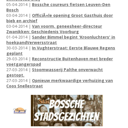
05-04-2014 |
Bossche coureurs fietsen Leuven-Den
Bosch
03-04-2014 |
OfficiÃ«le opening Groot Gasthuis door
bieb en archief
03-04-2014 |
Van voorm. geneesheer-directeur
Zwanikken: Geschiedenis Voorburg
01-04-2014 |
Sander Bimmel begint 'Kroonluchters' in
hoekpandVerwersstraat
30-03-2014 |
In Vughterstraat: Eerste Blauwe Regens
geplant
29-03-2014 |
Reconstructie Buitenhaven met breder
voetgangerspad
27-03-2014 |
Stoomwasserij Palthe onverwacht
gestopt.
27-03-2014 |
Opnieuw merkwaardige verhuizing van
Coos Snellestraat