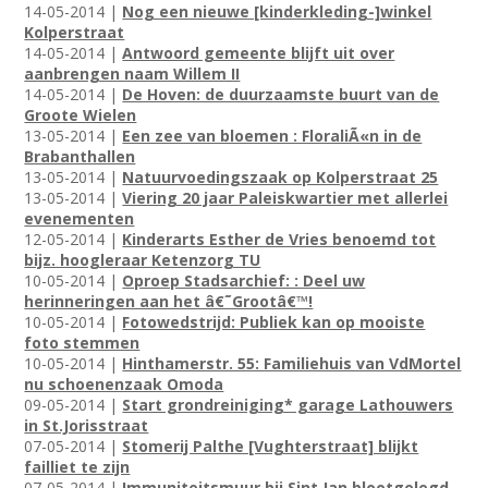
14-05-2014 |
Nog een nieuwe [kinderkleding-]winkel
Kolperstraat
14-05-2014 |
Antwoord gemeente blijft uit over
aanbrengen naam Willem II
14-05-2014 |
De Hoven: de duurzaamste buurt van de
Groote Wielen
13-05-2014 |
Een zee van bloemen : FloraliÃ«n in de
Brabanthallen
13-05-2014 |
Natuurvoedingszaak op Kolperstraat 25
13-05-2014 |
Viering 20 jaar Paleiskwartier met allerlei
evenementen
12-05-2014 |
Kinderarts Esther de Vries benoemd tot
bijz. hoogleraar Ketenzorg TU
10-05-2014 |
Oproep Stadsarchief: : Deel uw
herinneringen aan het â€˜Grootâ€™!
10-05-2014 |
Fotowedstrijd: Publiek kan op mooiste
foto stemmen
10-05-2014 |
Hinthamerstr. 55: Familiehuis van VdMortel
nu schoenenzaak Omoda
09-05-2014 |
Start grondreiniging* garage Lathouwers
in St.Jorisstraat
07-05-2014 |
Stomerij Palthe [Vughterstraat] blijkt
failliet te zijn
07-05-2014 |
Immuniteitsmuur bij Sint Jan blootgelegd