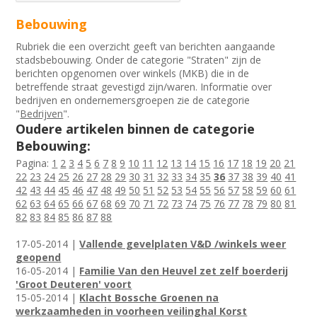
Bebouwing
Rubriek die een overzicht geeft van berichten aangaande
stadsbebouwing. Onder de categorie "Straten" zijn de
berichten opgenomen over winkels (MKB) die in de
betreffende straat gevestigd zijn/waren. Informatie over
bedrijven en ondernemersgroepen zie de categorie
"
Bedrijven
".
Oudere artikelen binnen de categorie
Bebouwing:
Pagina:
1
2
3
4
5
6
7
8
9
10
11
12
13
14
15
16
17
18
19
20
21
22
23
24
25
26
27
28
29
30
31
32
33
34
35
36
37
38
39
40
41
42
43
44
45
46
47
48
49
50
51
52
53
54
55
56
57
58
59
60
61
62
63
64
65
66
67
68
69
70
71
72
73
74
75
76
77
78
79
80
81
82
83
84
85
86
87
88
17-05-2014 |
Vallende gevelplaten V&D /winkels weer
geopend
16-05-2014 |
Familie Van den Heuvel zet zelf boerderij
'Groot Deuteren' voort
15-05-2014 |
Klacht Bossche Groenen na
werkzaamheden in voorheen veilinghal Korst