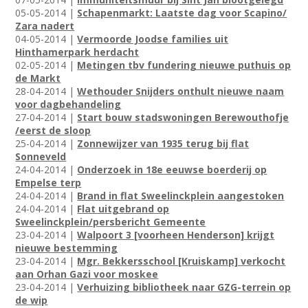
05-05-2014 |
Schapenmarkt: Laatste dag voor Scapino/
Zara nadert
04-05-2014 |
Vermoorde Joodse families uit
Hinthamerpark herdacht
02-05-2014 |
Metingen tbv fundering nieuwe puthuis op
de Markt
28-04-2014 |
Wethouder Snijders onthult nieuwe naam
voor dagbehandeling
27-04-2014 |
Start bouw stadswoningen Berewouthofje
/eerst de sloop
25-04-2014 |
Zonnewijzer van 1935 terug bij flat
Sonneveld
24-04-2014 |
Onderzoek in 18e eeuwse boerderij op
Empelse terp
24-04-2014 |
Brand in flat Sweelinckplein aangestoken
24-04-2014 |
Flat uitgebrand op
Sweelinckplein/persbericht Gemeente
23-04-2014 |
Walpoort 3 [voorheen Henderson] krijgt
nieuwe bestemming
23-04-2014 |
Mgr. Bekkersschool [Kruiskamp] verkocht
aan Orhan Gazi voor moskee
23-04-2014 |
Verhuizing bibliotheek naar GZG-terrein op
de wip